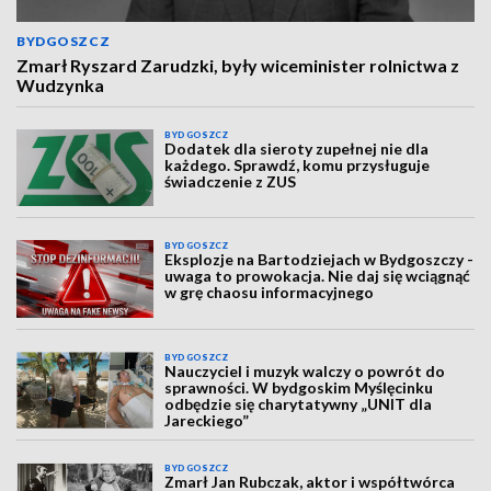
BYDGOSZCZ
Zmarł Ryszard Zarudzki, były wiceminister rolnictwa z
Wudzynka
BYDGOSZCZ
Dodatek dla sieroty zupełnej nie dla
każdego. Sprawdź, komu przysługuje
świadczenie z ZUS
BYDGOSZCZ
Eksplozje na Bartodziejach w Bydgoszczy -
uwaga to prowokacja. Nie daj się wciągnąć
w grę chaosu informacyjnego
BYDGOSZCZ
Nauczyciel i muzyk walczy o powrót do
sprawności. W bydgoskim Myślęcinku
odbędzie się charytatywny „UNIT dla
Jareckiego”
BYDGOSZCZ
Zmarł Jan Rubczak, aktor i współtwórca