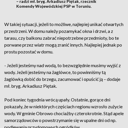
– radzi mł. bryg. Arkadiusz Piętak, rzecznik
Komendy Wojewódzkiej PSP w Toruniu.
W takiej sytuacji, jeżeli to możliwe, najlepiej unikać otwartych
przestrzeni. W domu należy pozamykać okna i drzwi, a z
tarasu, czy balkonu zabrać niepotrzebne przedmioty, bo te
porwane przez wiatr mogą zranić innych. Najlepiej jednak po
prostu pozostać w domu.
- Jeżeli jesteśmy nad wodą, to bezwzględnie musimy wyjść z
wody. Jeżeli jesteśmy na żaglówce, to powinniśmy tą
żaglówką dobić do brzegu, zacumować i opuścić ją – dodaje
mł. bryg. Arkadiusz Piętak.
Pod koniec tygodnia wrócą upały. Ostatnie, gorące dni
pokazały, że w niektórych częściach regionu wzrosło zużycie
wody. W gminie Obrowo chociażby czterokrotnie. Stąd apele
samorządowców o powstrzymanie się w upalne dni od np.
podlewania przydomowych ogródków.