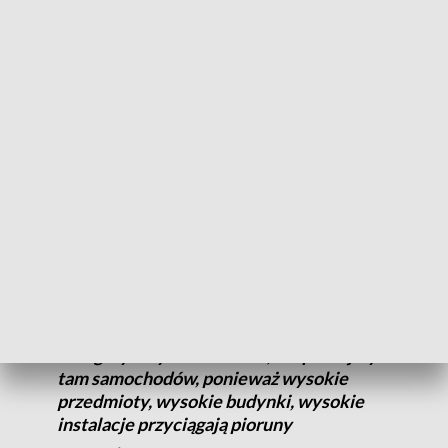
- informuje Rafał Maszewski, klimatolog,
www.pogodawtoruniu.pl.
Zimny front pomiędzy ciepłymi masami powietrza to
gwarancja załamania się pogody, stąd ulewne deszcze, grad,
także burze. Nie bez powodu nazywane przez fachowców
zjawiskami niebezpiecznymi.
Jeżeli jest to silny opad, jest to silna burza,
jeżeli mamy taką możliwość, to zjedźmy
na parking i przeczekajmy to. Nie
chowajmy się pod drzewami, nie
chowajmy się pod liniami
energetycznymi. Tak samo, nie parkujmy
tam samochodów, ponieważ wysokie
przedmioty, wysokie budynki, wysokie
instalacje przyciągają pioruny