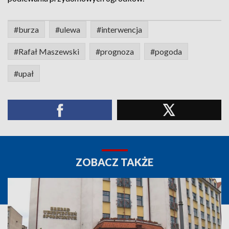
#burza
#ulewa
#interwencja
#Rafał Maszewski
#prognoza
#pogoda
#upał
ZOBACZ TAKŻE