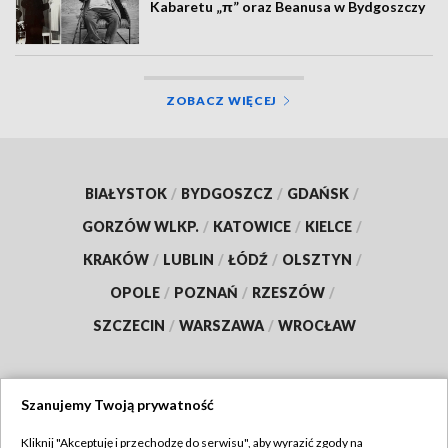
Kabaretu „π” oraz Beanusa w Bydgoszczy
ZOBACZ WIĘCEJ
BIAŁYSTOK
/
BYDGOSZCZ
/
GDAŃSK
/
GORZÓW WLKP.
/
KATOWICE
/
KIELCE
/
KRAKÓW
/
LUBLIN
/
ŁÓDŹ
/
OLSZTYN
/
OPOLE
/
POZNAŃ
/
RZESZÓW
/
SZCZECIN
/
WARSZAWA
/
WROCŁAW
Szanujemy Twoją prywatność
Dołącz do nas:
Kliknij "Akceptuję i przechodzę do serwisu", aby wyrazić zgody na