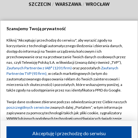
SZCZECIN
/
WARSZAWA
/
WROCŁAW
Szanujemy Twoją prywatność
Dołącz do nas:
Kliknij "Akceptuję i przechodzę do serwisu", aby wyrazić zgody na
korzystanie z technologii automatycznego śledzenia i zbierania danych,
TVP
dostęp do informacji na Twoim urządzeniu końcowym i ich
Abonament TVP
przechowywanie oraz na przetwarzanie Twoich danych osobowych przez
Regulamin TVP
nas, czyli Telewizję Polską S.A. w likwidacji (zwaną dalej również „TVP”),
Emisja w TVP
Polityka prywatności
Zaufanych Partnerów z IAB* (1201 firm)
oraz pozostałych
Zaufanych
Partnerów TVP (93 firm)
, w celach marketingowych (w tym do
Centrum informacji TVP
Moje zgody
zautomatyzowanego dopasowania reklam do Twoich zainteresowań i
mierzenia ich skuteczności) i pozostałych, które wskazujemy poniżej, a
Naziemna Telewizja Cyfrowa
Pomoc
także zgody na udostępnianie przez nas identyfikatora PPID do Google.
Sklep TVP
Biuro reklamy
Twoje dane osobowe zbierane podczas odwiedzania przez Ciebie naszych
Rada Programowa
Kontakt
poszczególnych serwisów
zwanych dalej „Portalem”, w tym informacje
zapisywane za pomocą technologii takich jak: pliki cookie, sygnalizatory
System NOS
WWW lub innych podobnych technologii umożliwiających świadczenie
dopasowanych i bezpiecznych usług, personalizację treści oraz reklam,
Informacje o nadawcy
Kanały
udostępnianie funkcji mediów społecznościowych oraz analizowanie
Akceptuję i przechodzę do serwisu
ruchu w Internecie.
Program dla prasy