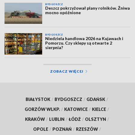
BYDGOSZCZ
Deszcz pokrzyżował plany rolników. Żniwa
mocno opóźnione
BYDGOSZCZ
Niedziela handlowa 2026 na Kujawach i
Pomorzu. Czy sklepy są otwarte 2
sierpnia?
ZOBACZ WIĘCEJ
BIAŁYSTOK
/
BYDGOSZCZ
/
GDAŃSK
/
GORZÓW WLKP.
/
KATOWICE
/
KIELCE
/
KRAKÓW
/
LUBLIN
/
ŁÓDŹ
/
OLSZTYN
/
OPOLE
/
POZNAŃ
/
RZESZÓW
/