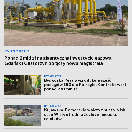
BYDGOSZCZ
Ponad 2 mld zł na gigantyczną inwestycję gazową.
Gdańsk i Gustorzyn połączy nowa magistrala
BYDGOSZCZ
Bydgoska Pesa wyprodukuje sześć
pociągów Elf3 dla Polregio. Kontrakt wart
ponad 270 mln zł
BYDGOSZCZ
Kujawsko-Pomorskie walczy z suszą. Niski
stan Wisły utrudnia żeglugę i niepokoi
rolników