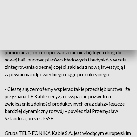
Planowana inwestycja będzie polegać na rozbudowie
obecnego zakładu w Bydgoszczy poprzez budowę nowej
hali produkcyjnej o powierzchni ok. 6,7 tys. m kw. wraz z
estakadą i infrastrukturą pomocniczą oraz pozostałych
budynków obsługujących proces produkcyjny.
Przedsiębiorstwo planuje również budowę infrastruktury
pomocniczej, m.in. doprowadzenie niezbędnych dróg do
nowej hali, budowę placów składowych i budynków w celu
zintegrowania obecnej części zakładu z nową inwestycją i
zapewnienia odpowiedniego ciągu produkcyjnego.
- Cieszę się, że możemy wspierać takie przedsiębiorstwa i że
przyznana TF Kable decyzja o wsparciu pozwoli na
zwiększenie zdolności produkcyjnych oraz dalszy jeszcze
bardziej dynamiczny rozwój – powiedział Przemysław
Sztandera, prezes PSSE.
Grupa TELE-FONIKA Kable S.A. jest wiodącym europejskim