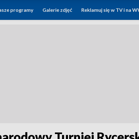
asze programy
Galerie zdjęć
Reklamuj się w TV i na
narodowy Turniej Rycers