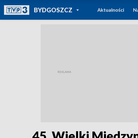
POWRÓT DO
BYDGOSZCZ
Aktualności
N
TVP REGIONY
45. Wielki Między