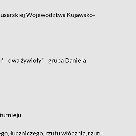
Husarskiej Województwa Kujawsko-
ń - dwa żywioły” - grupa Daniela
turnieju
ego, łuczniczego, rzutu włócznią, rzutu