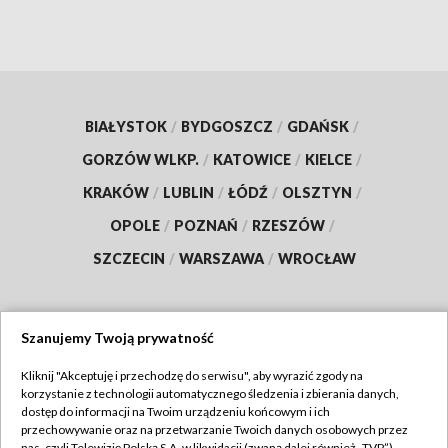
BIAŁYSTOK
/
BYDGOSZCZ
/
GDAŃSK
/
GORZÓW WLKP.
/
KATOWICE
/
KIELCE
/
KRAKÓW
/
LUBLIN
/
ŁÓDŹ
/
OLSZTYN
/
OPOLE
/
POZNAŃ
/
RZESZÓW
/
SZCZECIN
/
WARSZAWA
/
WROCŁAW
Szanujemy Twoją prywatność
Dołącz do nas:
Kliknij "Akceptuję i przechodzę do serwisu", aby wyrazić zgody na
korzystanie z technologii automatycznego śledzenia i zbierania danych,
TVP
dostęp do informacji na Twoim urządzeniu końcowym i ich
Abonament TVP
przechowywanie oraz na przetwarzanie Twoich danych osobowych przez
Regulamin TVP
nas, czyli Telewizję Polską S.A. w likwidacji (zwaną dalej również „TVP”),