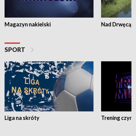
Magazyn nakielski
Nad Drwęcą
SPORT
Liga na skróty
Trening czyni 