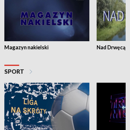
Magazyn nakielski
Nad Drwęcą
SPORT