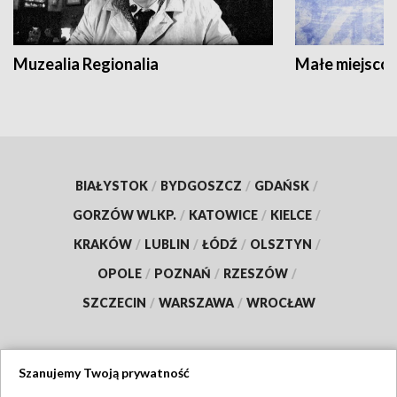
Muzealia Regionalia
Małe miejscow
BIAŁYSTOK
/
BYDGOSZCZ
/
GDAŃSK
/
GORZÓW WLKP.
/
KATOWICE
/
KIELCE
/
KRAKÓW
/
LUBLIN
/
ŁÓDŹ
/
OLSZTYN
/
OPOLE
/
POZNAŃ
/
RZESZÓW
/
SZCZECIN
/
WARSZAWA
/
WROCŁAW
Szanujemy Twoją prywatność
Dołącz do nas: