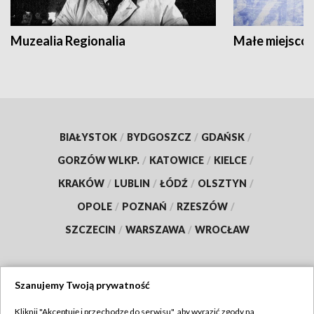
Muzealia Regionalia
Małe miejscow
BIAŁYSTOK
/
BYDGOSZCZ
/
GDAŃSK
/
GORZÓW WLKP.
/
KATOWICE
/
KIELCE
/
KRAKÓW
/
LUBLIN
/
ŁÓDŹ
/
OLSZTYN
/
OPOLE
/
POZNAŃ
/
RZESZÓW
/
SZCZECIN
/
WARSZAWA
/
WROCŁAW
Szanujemy Twoją prywatność
Dołącz do nas:
Kliknij "Akceptuję i przechodzę do serwisu", aby wyrazić zgody na