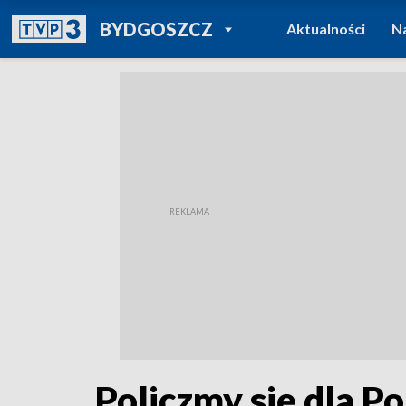
POWRÓT DO
BYDGOSZCZ
Aktualności
N
TVP REGIONY
Policzmy się dla Po