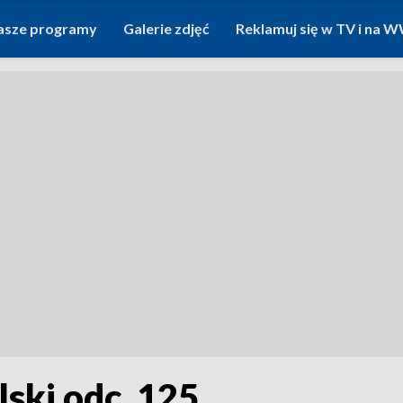
asze programy
Galerie zdjęć
Reklamuj się w TV i na
lski odc. 125