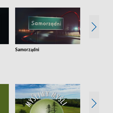
Samorządni
Wspólna sp