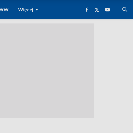
 WWW
Więcej