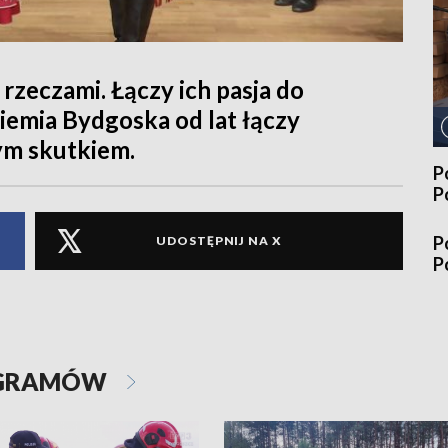
 rzeczami. Łączy ich pasja do
Ziemia Bydgoska od lat łączy
ym skutkiem.
P
P
P
UDOSTĘPNIJ NA X
P
OGRAMÓW