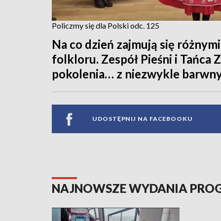
Policzmy się dla Polski odc. 125
Na co dzień zajmują się różnymi
folkloru. Zespół Pieśni i Tańca 
pokolenia… z niezwykle barwn
UDOSTĘPNIJ NA FACEBOOKU
NAJNOWSZE WYDANIA PR