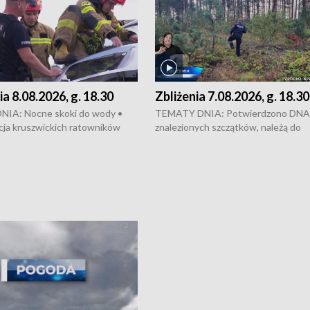
ia 8.08.2026, g. 18.30
Zbliżenia 7.08.2026, g. 18.30
IA: Nocne skoki do wody •
TEMATY DNIA: Potwierdzono DNA
cja kruszwickich ratowników
znalezionych szczątków, należą do
ła zapobiec tragedii • Koniec
zaginionej Jowity Zielińskiej • Tragi
Rondzie Fordońskim • Na Wyspie
finał prac serwisowych w studni w 
j świętowano urodziny Mariana
Kujawskim • Festiwal dziewięciu wz
go • Kujawski Festiwal Pieśni
w Chełmnie i Festiwal Wisły w kilku
w Inowrocławiu • Rekord w
miastach regionu • Problem z realiza
ogórków w gminie Łasin
recept po spaleniu apteki w Bydgos
Dalszy ciąg sąsiedzkiego sporu o
wywieszanie prania