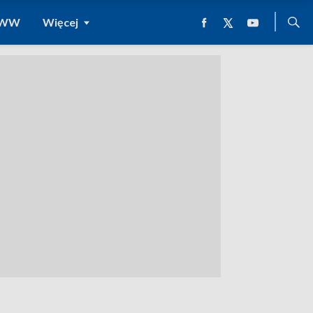
 WWW
Więcej