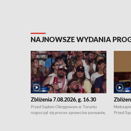
NAJNOWSZE WYDANIA PR
Zbliżenia 7.08.2026, g. 16.30
Zbliżen
Przed Sądem Okręgowym w Toruniu
Niebezpie
rozpoczął się proces sprawców porwanie,
Przed Są
pobicie i tortur pod Grudziądzem • 3 mln
rozpoczął
zł - tyle mogą wynosić straty po pożarze
pobicie i
przy ul. Kossaka w Bydgoszczy •
o oszczę