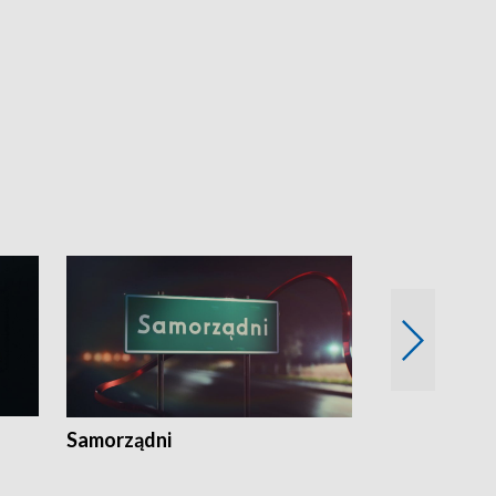
Samorządni
Wspólna sp