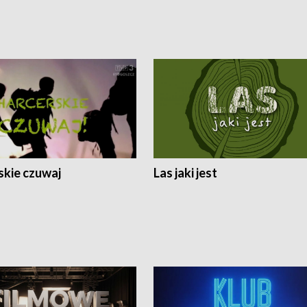
skie czuwaj
Las jaki jest