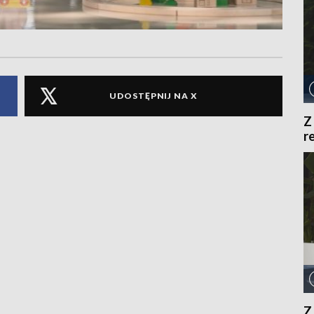
UDOSTĘPNIJ NA X
Z
r
Z