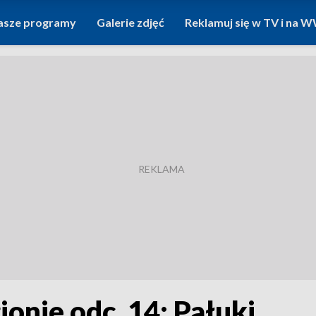
asze programy
Galerie zdjęć
Reklamuj się w TV i na
ionie odc. 14: Pałuki