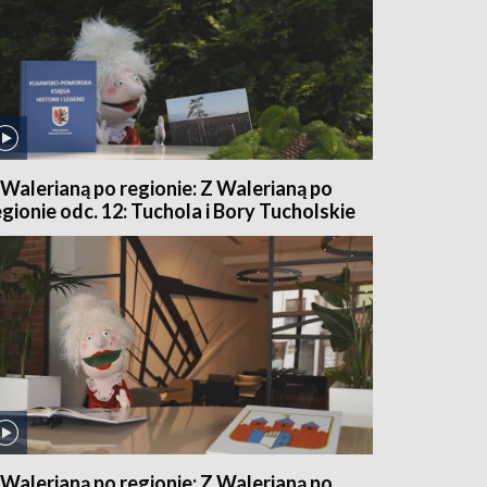
 Walerianą po regionie: Z Walerianą po
egionie odc. 12: Tuchola i Bory Tucholskie
 Walerianą po regionie: Z Walerianą po