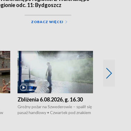
egionie odc. 11: Bydgoszcz
ZOBACZ WIĘCEJ
Zbliżenia 6.08.2026, g. 16.30
Zbliżenia 6.0
Groźny pożar na Szwederowie – spalił się
Groźny pożar ce
 w
pasaż handlowy • Czwartek pod znakiem
ul. Kossaka w B
siatkę
upałów i burz • Dobre prognozy dla
wyprodukuje no
ia •
kukurydzy – rolnicy mogą liczyć na
energooszczędne 
uń –
wysokie plony • Akcja porodowa na trasie
Zmiany w przepi