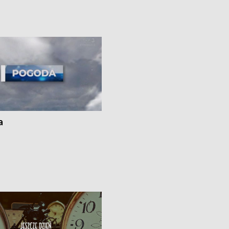
badania w Stacji Doświadczalnej
pomógł policyjny patrol • Wyjątkow
mian w Chrząstowie •
projekt UMK w Toruniu
a