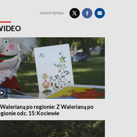
UDOSTĘPNIJ:
WIDEO
 Walerianą po regionie: Z Walerianą po
egionie odc. 15: Kociewie