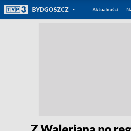
POWRÓT DO
BYDGOSZCZ
Aktualności
N
TVP REGIONY
Z Walerianą po reg