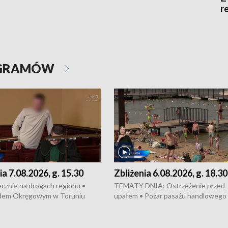
r
OGRAMÓW
ia 7.08.2026, g. 15.30
Zbliżenia 6.08.2026, g. 18.30
cznie na drogach regionu •
TEMATY DNIA: Ostrzeżenie przed
dem Okręgowym w Toruniu
upałem • Pożar pasażu handlowego
 się proces sprawców porwanie,
Bydgoszczy • Policja rozbiła lokalną 
 tortur pod Grudziądzem • Apele
dealerską – grozi im do 12 lat więzien
dzanie wody • Ważne dla
Akcja porodowa na trasie Rypin-Tor