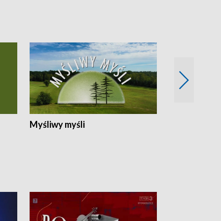
Myśliwy myśli
Spotkania z 