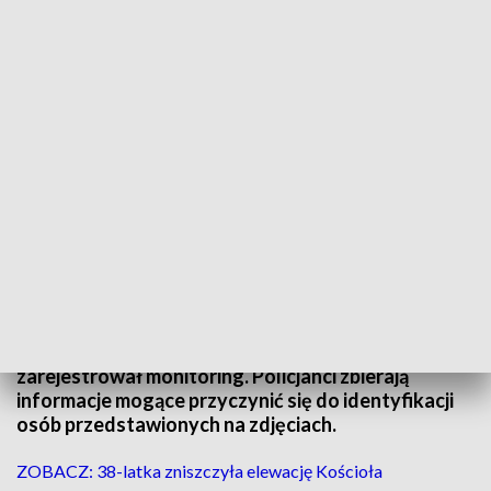
Rozpoznajesz osoby ze zdjęcia? Zgłoś!
Kryminalni z soleckiego komisariatu prowadzą
postępowanie dotyczące szeregu kradzieży
sklepowych, do których dochodziło w ostatnim
czasie w sklepach na terenie Solca Kujawskiego.
Wizerunki mężczyzny i towarzyszącej mu kobiety
zarejestrował monitoring. Policjanci zbierają
informacje mogące przyczynić się do identyfikacji
osób przedstawionych na zdjęciach.
ZOBACZ: 38-latka zniszczyła elewację Kościoła