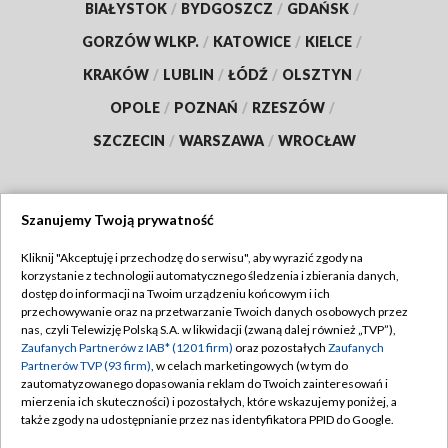
BIAŁYSTOK
/
BYDGOSZCZ
/
GDAŃSK
/
GORZÓW WLKP.
/
KATOWICE
/
KIELCE
/
KRAKÓW
/
LUBLIN
/
ŁÓDŹ
/
OLSZTYN
/
OPOLE
/
POZNAŃ
/
RZESZÓW
/
SZCZECIN
/
WARSZAWA
/
WROCŁAW
Szanujemy Twoją prywatność
Dołącz do nas:
Kliknij "Akceptuję i przechodzę do serwisu", aby wyrazić zgody na
korzystanie z technologii automatycznego śledzenia i zbierania danych,
TVP
dostęp do informacji na Twoim urządzeniu końcowym i ich
Abonament TVP
przechowywanie oraz na przetwarzanie Twoich danych osobowych przez
Regulamin TVP
nas, czyli Telewizję Polską S.A. w likwidacji (zwaną dalej również „TVP”),
Emisja w TVP
Polityka prywatności
Zaufanych Partnerów z IAB* (1201 firm)
oraz pozostałych
Zaufanych
Partnerów TVP (93 firm)
, w celach marketingowych (w tym do
Centrum informacji TVP
Moje zgody
zautomatyzowanego dopasowania reklam do Twoich zainteresowań i
mierzenia ich skuteczności) i pozostałych, które wskazujemy poniżej, a
Naziemna Telewizja Cyfrowa
Pomoc
także zgody na udostępnianie przez nas identyfikatora PPID do Google.
Sklep TVP
Biuro reklamy