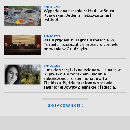
BYDGOSZCZ
Wypadek na terenie zakładu w Solcu
Kujawskim. Jeden z mężczyzn zmarł
[wideo]
BYDGOSZCZ
Razili prądem, bili i grozili śmiercią. W
Toruniu rozpoczął się proces w sprawie
porwania w Grudziądzu
BYDGOSZCZ
Ludzkie szczątki znalezione w Lisinach w
Kujawsko-Pomorskiem. Badania
zakończono. To zaginiona Jowita
Zielińska. Będzie przełom w sprawie
zaginionej Jowity Zielińskiej? [zdjęcia,
wideo, aktualizacja]
ZOBACZ WIĘCEJ