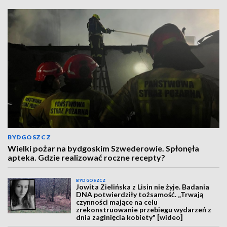
BYDGOSZCZ
Wielki pożar na bydgoskim Szwederowie. Spłonęła
apteka. Gdzie realizować roczne recepty?
BYDGOSZCZ
Jowita Zielińska z Lisin nie żyje. Badania
DNA potwierdziły tożsamość. „Trwają
czynności mające na celu
zrekonstruowanie przebiegu wydarzeń z
dnia zaginięcia kobiety" [wideo]