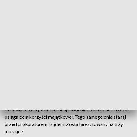
konkretnej osoby, pojechali do jednej z miejscowości pod
miastem, wkroczyli do jednego z domów i przeszukali go.
Unoszący się zapach konopi doprowadził mundurowych do
garażu. Ujawnili tam namiot, a w nim plantację marihuany:
131 krzewów konopi o wysokości do 15 cm. Był też susz
roślinny o wadze ponad 11 kg. Zabezpieczony susz (ponad
13 kg) trafił do badań do bydgoskiego laboratorium.
Wstępne wyniki wskazały, że to zabronione ustawą o
przeciwdziałaniu narkomanii środki.
W trakcie działań policjantów pojawił się tam 30-letni
właściciel garażu. Został zatrzymany do wyjaśnienia.
W czwartek usłyszał zarzut uprawiania roślin konopi w celu
osiągnięcia korzyści majątkowej. Tego samego dnia stanął
przed prokuratorem i sądem. Został aresztowany na trzy
miesiące.