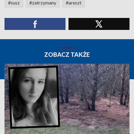
#susz
#zatrzymany
#areszt
ZOBACZ TAKŻE