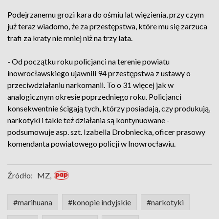
Podejrzanemu grozi kara do ośmiu lat więzienia, przy czym
już teraz wiadomo, że za przestępstwa, które mu się zarzuca
trafi za kraty nie mniej niż na trzy lata.
- Od początku roku policjanci na terenie powiatu
inowrocławskiego ujawnili 94 przestępstwa z ustawy o
przeciwdziałaniu narkomanii. To o 31 więcej jak w
analogicznym okresie poprzedniego roku. Policjanci
konsekwentnie ścigają tych, którzy posiadają, czy produkują,
narkotyki i takie też działania są kontynuowane -
podsumowuje asp. szt. Izabella Drobniecka, oficer prasowy
komendanta powiatowego policji w Inowrocławiu.
Źródło:
MZ,
#marihuana
#konopie indyjskie
#narkotyki