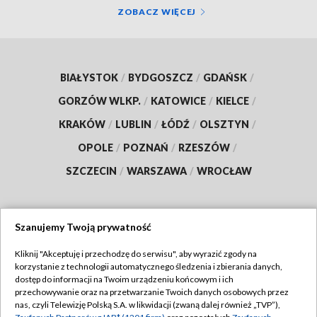
ZOBACZ WIĘCEJ
BIAŁYSTOK
/
BYDGOSZCZ
/
GDAŃSK
/
GORZÓW WLKP.
/
KATOWICE
/
KIELCE
/
KRAKÓW
/
LUBLIN
/
ŁÓDŹ
/
OLSZTYN
/
OPOLE
/
POZNAŃ
/
RZESZÓW
/
SZCZECIN
/
WARSZAWA
/
WROCŁAW
Szanujemy Twoją prywatność
Dołącz do nas:
Kliknij "Akceptuję i przechodzę do serwisu", aby wyrazić zgody na
korzystanie z technologii automatycznego śledzenia i zbierania danych,
TVP
dostęp do informacji na Twoim urządzeniu końcowym i ich
Abonament TVP
przechowywanie oraz na przetwarzanie Twoich danych osobowych przez
Regulamin TVP
nas, czyli Telewizję Polską S.A. w likwidacji (zwaną dalej również „TVP”),
Emisja w TVP