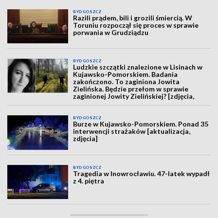
BYDGOSZCZ
Razili prądem, bili i grozili śmiercią. W
Toruniu rozpoczął się proces w sprawie
porwania w Grudziądzu
BYDGOSZCZ
Ludzkie szczątki znalezione w Lisinach w
Kujawsko-Pomorskiem. Badania
zakończono. To zaginiona Jowita
Zielińska. Będzie przełom w sprawie
zaginionej Jowity Zielińskiej? [zdjęcia,
wideo, aktualizacja]
BYDGOSZCZ
Burze w Kujawsko-Pomorskiem. Ponad 35
interwencji strażaków [aktualizacja,
zdjęcia]
BYDGOSZCZ
Tragedia w Inowrocławiu. 47-latek wypadł
z 4. piętra