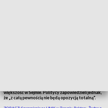
Postanowiliśmy opuścić klub parlamentarny PiS i powołać własne, niezależne
koło parlamentarne pod nazwą "Wybór Polska".
Poseł z regionu Zbigniew Girzyński wraz z posłami:
Małgorzatą Janowską i Arkadiuszem Czartoryskim
poinformowali media o odejściu z klubu PiS i
założenia nowego koła „Wybór Polska”. Oznacza
to, że Zjednoczona Prawica formalnie traci
większość w Sejmie. Politycy zapowiedzieli jednak,
że „z całą pewnością nie będą opozycją totalną".
ZOBACZ: Szczepienia na UMK w Toruniu. Rektor: „Żadne z