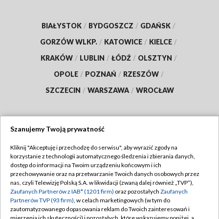
BIAŁYSTOK
/
BYDGOSZCZ
/
GDAŃSK
/
GORZÓW WLKP.
/
KATOWICE
/
KIELCE
/
KRAKÓW
/
LUBLIN
/
ŁÓDŹ
/
OLSZTYN
/
OPOLE
/
POZNAŃ
/
RZESZÓW
/
SZCZECIN
/
WARSZAWA
/
WROCŁAW
Szanujemy Twoją prywatność
Dołącz do nas:
Kliknij "Akceptuję i przechodzę do serwisu", aby wyrazić zgody na
korzystanie z technologii automatycznego śledzenia i zbierania danych,
TVP
dostęp do informacji na Twoim urządzeniu końcowym i ich
Abonament TVP
przechowywanie oraz na przetwarzanie Twoich danych osobowych przez
Regulamin TVP
nas, czyli Telewizję Polską S.A. w likwidacji (zwaną dalej również „TVP”),
Emisja w TVP
Polityka prywatności
Zaufanych Partnerów z IAB* (1201 firm)
oraz pozostałych
Zaufanych
Partnerów TVP (93 firm)
, w celach marketingowych (w tym do
Centrum informacji TVP
Moje zgody
zautomatyzowanego dopasowania reklam do Twoich zainteresowań i
mierzenia ich skuteczności) i pozostałych, które wskazujemy poniżej, a