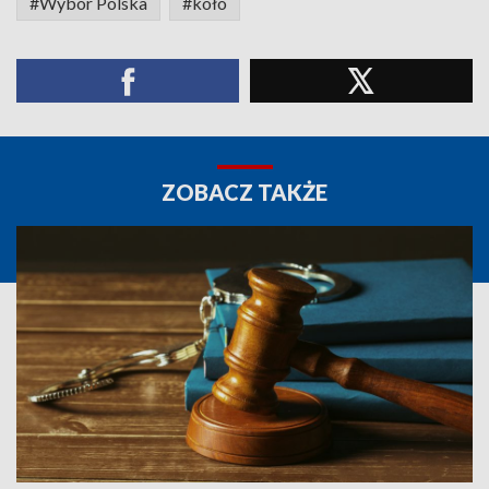
#Wybór Polska
#koło
ZOBACZ TAKŻE