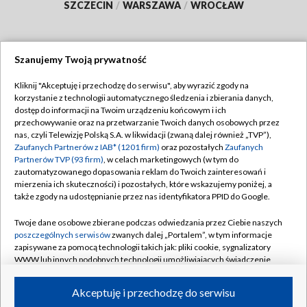
SZCZECIN
/
WARSZAWA
/
WROCŁAW
Szanujemy Twoją prywatność
Dołącz do nas:
Kliknij "Akceptuję i przechodzę do serwisu", aby wyrazić zgody na
korzystanie z technologii automatycznego śledzenia i zbierania danych,
TVP
dostęp do informacji na Twoim urządzeniu końcowym i ich
Abonament TVP
przechowywanie oraz na przetwarzanie Twoich danych osobowych przez
Regulamin TVP
nas, czyli Telewizję Polską S.A. w likwidacji (zwaną dalej również „TVP”),
Emisja w TVP
Polityka prywatności
Zaufanych Partnerów z IAB* (1201 firm)
oraz pozostałych
Zaufanych
Partnerów TVP (93 firm)
, w celach marketingowych (w tym do
Centrum informacji TVP
Moje zgody
zautomatyzowanego dopasowania reklam do Twoich zainteresowań i
mierzenia ich skuteczności) i pozostałych, które wskazujemy poniżej, a
Naziemna Telewizja Cyfrowa
Pomoc
także zgody na udostępnianie przez nas identyfikatora PPID do Google.
Sklep TVP
Biuro reklamy
Twoje dane osobowe zbierane podczas odwiedzania przez Ciebie naszych
Rada Programowa
Kontakt
poszczególnych serwisów
zwanych dalej „Portalem”, w tym informacje
zapisywane za pomocą technologii takich jak: pliki cookie, sygnalizatory
System NOS
WWW lub innych podobnych technologii umożliwiających świadczenie
dopasowanych i bezpiecznych usług, personalizację treści oraz reklam,
Informacje o nadawcy
Kanały
udostępnianie funkcji mediów społecznościowych oraz analizowanie
Akceptuję i przechodzę do serwisu
ruchu w Internecie.
Program dla prasy