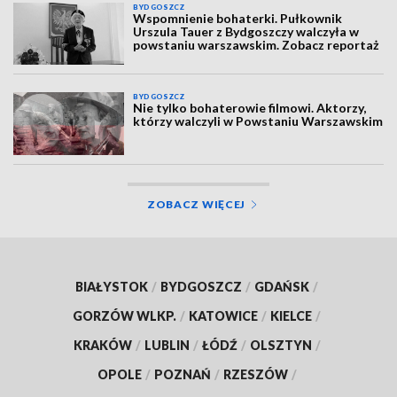
BYDGOSZCZ
Wspomnienie bohaterki. Pułkownik
Urszula Tauer z Bydgoszczy walczyła w
powstaniu warszawskim. Zobacz reportaż
BYDGOSZCZ
Nie tylko bohaterowie filmowi. Aktorzy,
którzy walczyli w Powstaniu Warszawskim
ZOBACZ WIĘCEJ
BIAŁYSTOK
/
BYDGOSZCZ
/
GDAŃSK
/
GORZÓW WLKP.
/
KATOWICE
/
KIELCE
/
KRAKÓW
/
LUBLIN
/
ŁÓDŹ
/
OLSZTYN
/
OPOLE
/
POZNAŃ
/
RZESZÓW
/