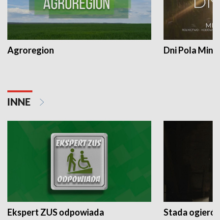
Agroregion
Dni Pola Min
INNE
Ekspert ZUS odpowiada
Stada ogieró