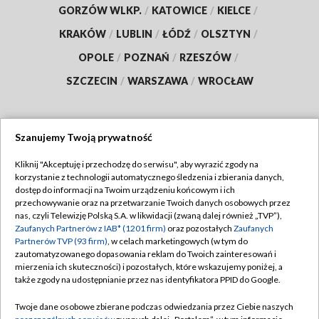
GORZÓW WLKP.
/
KATOWICE
/
KIELCE
/
KRAKÓW
/
LUBLIN
/
ŁÓDŹ
/
OLSZTYN
/
OPOLE
/
POZNAŃ
/
RZESZÓW
/
SZCZECIN
/
WARSZAWA
/
WROCŁAW
Szanujemy Twoją prywatność
Dołącz do nas:
Kliknij "Akceptuję i przechodzę do serwisu", aby wyrazić zgody na
korzystanie z technologii automatycznego śledzenia i zbierania danych,
TVP
dostęp do informacji na Twoim urządzeniu końcowym i ich
Abonament TVP
przechowywanie oraz na przetwarzanie Twoich danych osobowych przez
Regulamin TVP
nas, czyli Telewizję Polską S.A. w likwidacji (zwaną dalej również „TVP”),
Emisja w TVP
Polityka prywatności
Zaufanych Partnerów z IAB* (1201 firm)
oraz pozostałych
Zaufanych
Partnerów TVP (93 firm)
, w celach marketingowych (w tym do
Centrum informacji TVP
Moje zgody
zautomatyzowanego dopasowania reklam do Twoich zainteresowań i
mierzenia ich skuteczności) i pozostałych, które wskazujemy poniżej, a
Naziemna Telewizja Cyfrowa
Pomoc
także zgody na udostępnianie przez nas identyfikatora PPID do Google.
Sklep TVP
Biuro reklamy
Twoje dane osobowe zbierane podczas odwiedzania przez Ciebie naszych
Rada Programowa