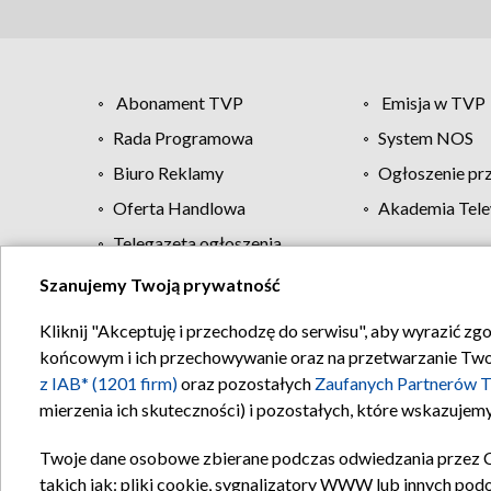
Abonament TVP
Emisja w TVP
Rada Programowa
System NOS
Biuro Reklamy
Ogłoszenie pr
Oferta Handlowa
Akademia Tele
Telegazeta ogłoszenia
Szanujemy Twoją prywatność
Regulamin TVP
Kliknij "Akceptuję i przechodzę do serwisu", aby wyrazić zg
końcowym i ich przechowywanie oraz na przetwarzanie Twoich
z IAB* (1201 firm)
oraz pozostałych
Zaufanych Partnerów T
mierzenia ich skuteczności) i pozostałych, które wskazujemy
Twoje dane osobowe zbierane podczas odwiedzania przez 
takich jak: pliki cookie, sygnalizatory WWW lub innych pod