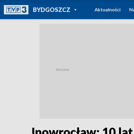
POWRÓT DO
BYDGOSZCZ
Aktualności
N
TVP REGIONY
Inowrocław: 10 la