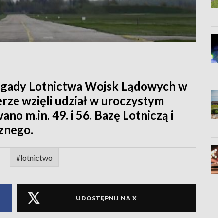
Brygady Lotnictwa Wojsk Lądowych w
ierze wzięli udział w uroczystym
o m.in. 49. i 56. Bazę Lotniczą i
znego.
#lotnictwo
UDOSTĘPNIJ NA X