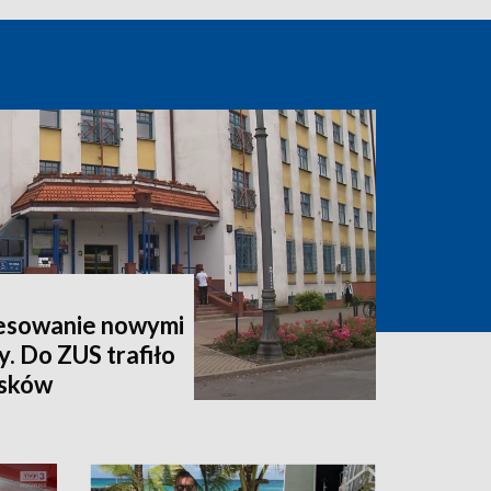
esowanie nowymi
y. Do ZUS trafiło
osków