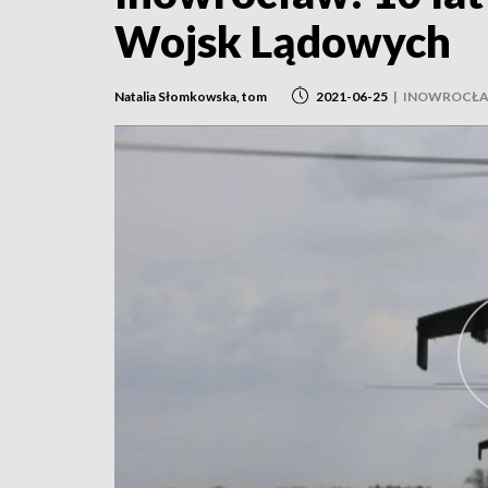
Wojsk Lądowych
Natalia Słomkowska, tom
2021-06-25
|
INOWROCŁ