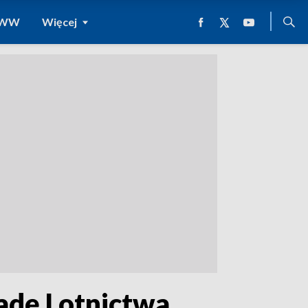
 WWW
Więcej
adę Lotnictwa