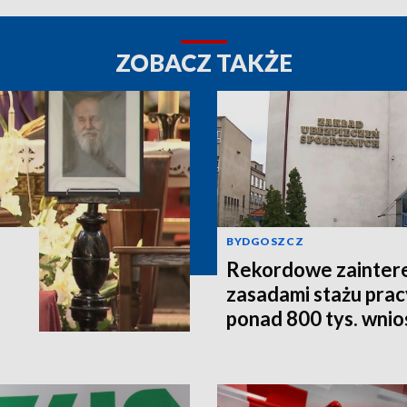
ZOBACZ TAKŻE
BYDGOSZCZ
Rekordowe zainter
zasadami stażu prac
ponad 800 tys. wni