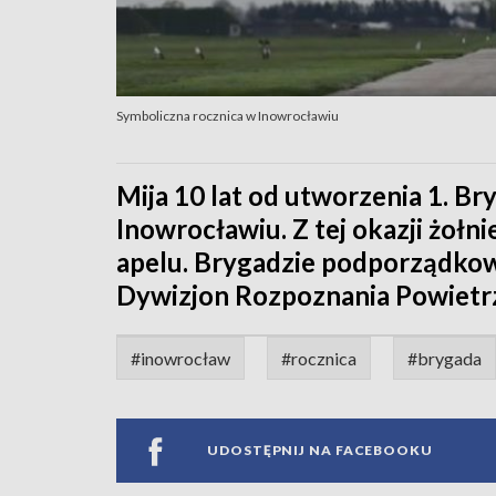
Symboliczna rocznica w Inowrocławiu
Mija 10 lat od utworzenia 1. 
Inowrocławiu. Z tej okazji żołn
apelu. Brygadzie podporządkowan
Dywizjon Rozpoznania Powietr
#inowrocław
#rocznica
#brygada
UDOSTĘPNIJ NA FACEBOOKU