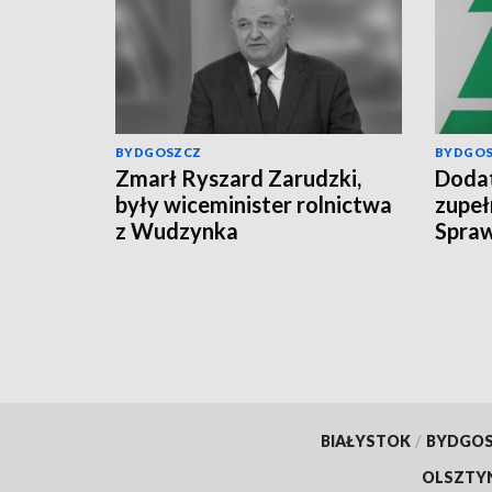
BYDGOSZCZ
BYDGO
Zmarł Ryszard Zarudzki,
Dodat
były wiceminister rolnictwa
zupeł
z Wudzynka
Spraw
świad
BIAŁYSTOK
/
BYDGO
OLSZTY