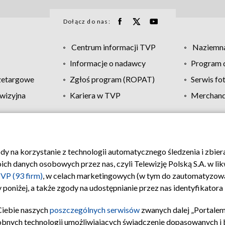
Dołącz do nas:
Centrum informacji TVP
Naziemna
Informacje o nadawcy
Program d
zetargowe
Zgłoś program (ROPAT)
Serwis fo
wizyjna
Kariera w TVP
Merchandi
Polityka prywatności
Moje zgody
Pomoc
Biuro re
ody na korzystanie z technologii automatycznego śledzenia i zbie
 danych osobowych przez nas, czyli Telewizję Polską S.A. w likw
VP (93 firm)
, w celach marketingowych (w tym do zautomatyzow
 poniżej, a także zgody na udostępnianie przez nas identyfikator
Ciebie naszych
poszczególnych serwisów
zwanych dalej „Portalem
obnych technologii umożliwiających świadczenie dopasowanych i be