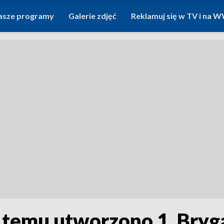
asze programy
Galerie zdjęć
Reklamuj się w TV i na
t temu utworzono 1. Bryg