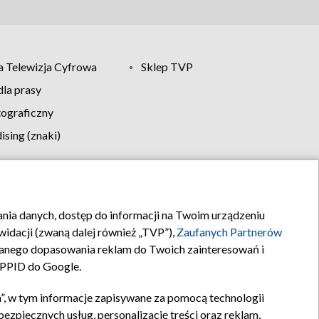
 Telewizja Cyfrowa
Sklep TVP
la prasy
tograficzny
sing (znaki)
klamy
Kontakt
rania danych, dostęp do informacji na Twoim urządzeniu
idacji (zwaną dalej również „TVP”),
Zaufanych Partnerów
anego dopasowania reklam do Twoich zainteresowań i
a PPID do Google.
”, w tym informacje zapisywane za pomocą technologii
zpiecznych usług, personalizację treści oraz reklam,