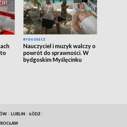
BYDGOSZCZ
jach
Nauczyciel i muzyk walczy o
 to
powrót do sprawności. W
bydgoskim Myślęcinku
odbędzie się charytatywny
„UNIT dla Jareckiego”
KÓW
/
LUBLIN
/
ŁÓDŹ
/
ROCŁAW