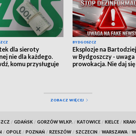
SZCZ
BYDGOSZCZ
ek dla sieroty
Eksplozje na Bartodzie
nej nie dla każdego.
w Bydgoszczy - uwaga
dź, komu przysługuje
prowokacja. Nie daj się
czenie z ZUS
wciągnąć w grę chaosu
informacyjnego
ZOBACZ WIĘCEJ
SZCZ
/
GDAŃSK
/
GORZÓW WLKP.
/
KATOWICE
/
KIELCE
/
KRA
N
/
OPOLE
/
POZNAŃ
/
RZESZÓW
/
SZCZECIN
/
WARSZAWA
/
W