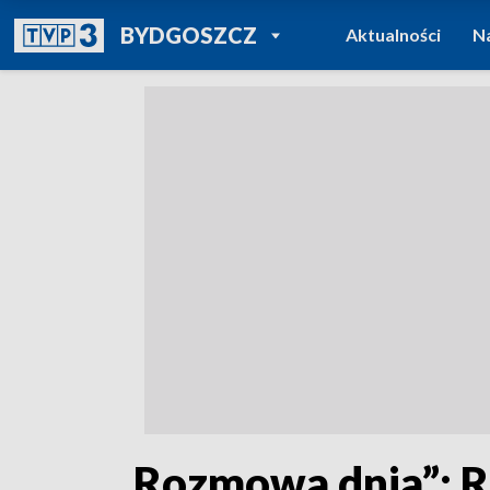
POWRÓT DO
BYDGOSZCZ
Aktualności
N
TVP REGIONY
„Rozmowa dnia”: R