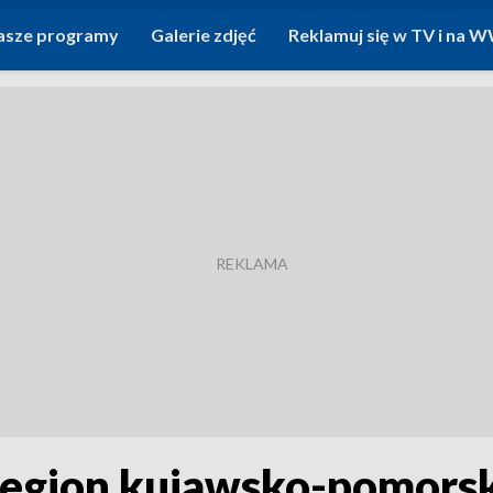
asze programy
Galerie zdjęć
Reklamuj się w TV i na
egion kujawsko-pomorski