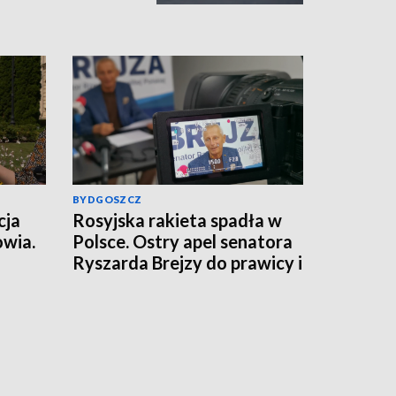
BYDGOSZCZ
cja
Rosyjska rakieta spadła w
owia.
Polsce. Ostry apel senatora
Ryszarda Brejzy do prawicy i
lemy
MSZ