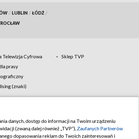
KÓW
/
LUBLIN
/
ŁÓDŹ
/
ROCŁAW
 Telewizja Cyfrowa
Sklep TVP
la prasy
tograficzny
sing (znaki)
klamy
Kontakt
rania danych, dostęp do informacji na Twoim urządzeniu
idacji (zwaną dalej również „TVP”),
Zaufanych Partnerów
anego dopasowania reklam do Twoich zainteresowań i