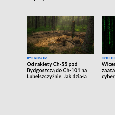
BYDGOSZCZ
BYDGO
Od rakiety Ch-55 pod
Wicem
Bydgoszczą do Ch-101 na
zaat
Lubelszczyźnie. Jak działa
cyber
rosyjska propaganda?
wirus,