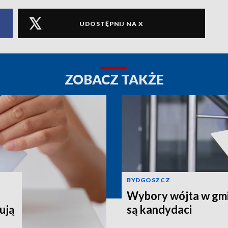
UDOSTĘPNIJ NA X
ZOBACZ TAKŻE
BYDGOSZCZ
Wybory wójta w gmin
ują
są kandydaci