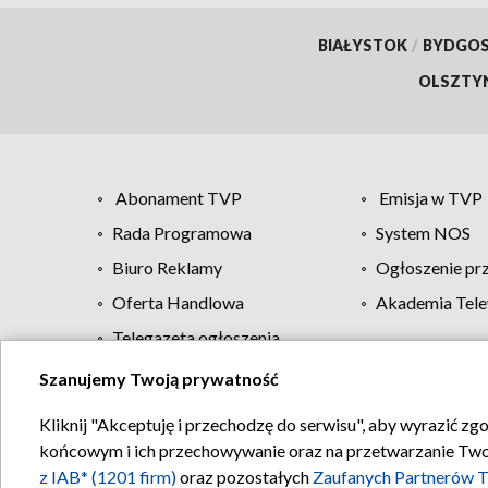
BIAŁYSTOK
/
BYDGO
OLSZTY
Abonament TVP
Emisja w TVP
Rada Programowa
System NOS
Biuro Reklamy
Ogłoszenie pr
Oferta Handlowa
Akademia Tele
Telegazeta ogłoszenia
Szanujemy Twoją prywatność
Regulamin TVP
Kliknij "Akceptuję i przechodzę do serwisu", aby wyrazić zg
końcowym i ich przechowywanie oraz na przetwarzanie Twoich
z IAB* (1201 firm)
oraz pozostałych
Zaufanych Partnerów T