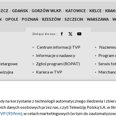
SZCZ
/
GDAŃSK
/
GORZÓW WLKP.
/
KATOWICE
/
KIELCE
/
KRA
N
/
OPOLE
/
POZNAŃ
/
RZESZÓW
/
SZCZECIN
/
WARSZAWA
/
W
Dołącz do nas:
Centrum informacji TVP
Naziemna
Informacje o nadawcy
Program d
zetargowe
Zgłoś program (ROPAT)
Serwis fo
wizyjna
Kariera w TVP
Merchandi
Polityka prywatności
Moje zgody
Pomoc
Biuro re
ody na korzystanie z technologii automatycznego śledzenia i zbie
 danych osobowych przez nas, czyli Telewizję Polską S.A. w likw
VP (93 firm)
, w celach marketingowych (w tym do zautomatyzow