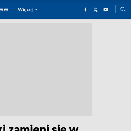
 WWW
Więcej
 zamieni się w