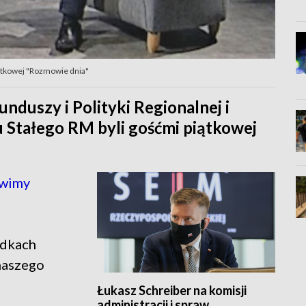
iątkowej "Rozmowie dnia"
nduszy i Polityki Regionalnej i
u Stałego RM byli gośćmi piątkowej
awimy
odkach
 naszego
Łukasz Schreiber na komisji
administracji i spraw