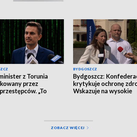
SZCZ
BYDGOSZCZ
inister z Torunia
Bydgoszcz: Konfedera
akowany przez
krytykuje ochronę zdr
przestępców. „To
Wskazuje na wysokie
 nie klikajcie”
zarobki lekarzy i prob
pacjentów
ZOBACZ WIĘCEJ