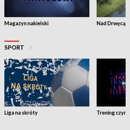
Magazyn nakielski
Nad Drwęcą
SPORT
Liga na skróty
Trening czyni 