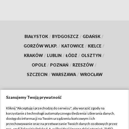
BIAŁYSTOK
/
BYDGOSZCZ
/
GDAŃSK
/
GORZÓW WLKP.
/
KATOWICE
/
KIELCE
/
KRAKÓW
/
LUBLIN
/
ŁÓDŹ
/
OLSZTYN
/
OPOLE
/
POZNAŃ
/
RZESZÓW
/
SZCZECIN
/
WARSZAWA
/
WROCŁAW
Szanujemy Twoją prywatność
Dołącz do nas:
Kliknij "Akceptuję i przechodzę do serwisu", aby wyrazić zgody na
korzystanie z technologii automatycznego śledzenia i zbierania danych,
TVP
dostęp do informacji na Twoim urządzeniu końcowym i ich
Abonament TVP
przechowywanie oraz na przetwarzanie Twoich danych osobowych przez
Regulamin TVP
nas, czyli Telewizję Polską S.A. w likwidacji (zwaną dalej również „TVP”),