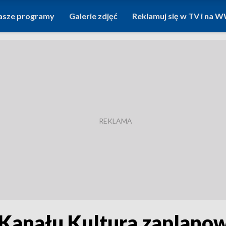
asze programy
Galerie zdjęć
Reklamuj się w TV i na
Kanału Kultura zaplanow