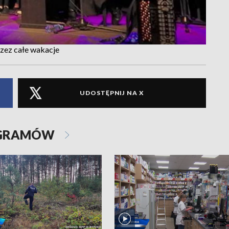
zez całe wakacje
UDOSTĘPNIJ NA X
OGRAMÓW