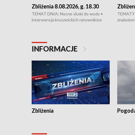
Zbliżenia 8.08.2026, g. 18.30
Zbliżen
TEMAT DNIA: Nocne skoki do wody •
TEMATY 
interwencja kruszwickich ratowników
znalezion
WOPR mogła zapobiec tragedii • Koniec
zaginione
prac na Rondzie Fordońskim • Na Wyspie
finał pra
Młyńskiej świętowano urodziny Mariana
Kujawskim
Rejewskiego • Kujawski Festiwal Pieśni
w Chełmni
INFORMACJE
Ludowej w Inowrocławiu • Rekord w
miastach 
kiszeniu ogórków w gminie Łasin
recept po
Dalszy ci
wywiesza
Zbliżenia
Pogod