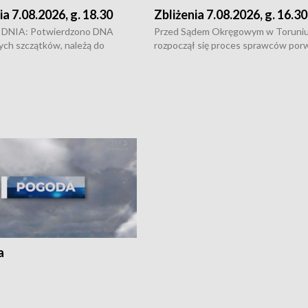
ia 7.08.2026, g. 18.30
Zbliżenia 7.08.2026, g. 16.30
DNIA: Potwierdzono DNA
Przed Sądem Okręgowym w Toruni
ych szczątków, należą do
rozpoczął się proces sprawców por
j Jowity Zielińskiej • Tragiczny
pobicie i tortur pod Grudziądzem • 
c serwisowych w studni w Solcu
zł - tyle mogą wynosić straty po poż
 • Festiwal dziewięciu wzgórz
przy ul. Kossaka w Bydgoszczy •
e i Festiwal Wisły w kilku
Niebezpiecznie na drogach regionu 
regionu • Problem z realizacją
Dalszy ciąg sporu o pranie na bydgo
 spaleniu apteki w Bydgoszczy •
Kapuściskach
ąg sąsiedzkiego sporu o
nie prania
a