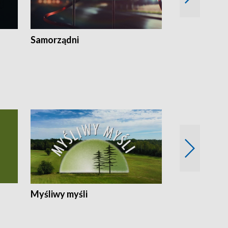
Samorządni
Wspólna sp
Myśliwy myśli
Spotkania z 