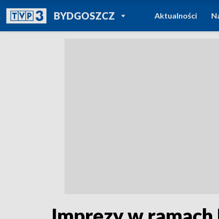
POWRÓT DO
BYDGOSZCZ
Aktualności
N
TVP REGIONY
Imprezy w ramach 