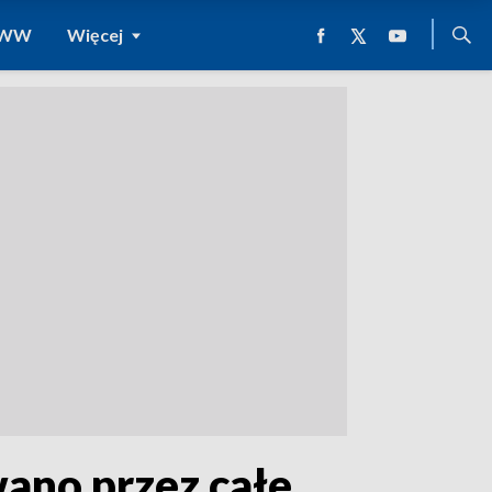
 WWW
Więcej
ano przez całe