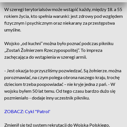
W szeregi terytorialsów może wstąpić każdy, między 18. a 55
rokiem życia, kto spełnia warunki: jest zdrowy pod względem
fizycznym i psychicznym oraz niekarany za przestępstwa
umyślne.
Wojsko „od kuchni” można było poznać podczas pikniku
„Zostań Żołnierzem Rzeczypospolitej”. To impreza
zachęcająca do wstąpienia w szeregi armii.
- Jest okazja to przyszliśmy pozwiedzać. Są żołnierze. można
porozmawiać, na czym polega obrona naszego kraju, trochę
dzieciom trzeba poopowiadać – nie kryje jedna z pań. - W
wojsku byłem 50 lat temu. Od tego czasu bardzo dużo się
pozmieniało - dodaje inny uczestnik pikniku.
ZOBACZ: Cykl "Patrol'
Zmienił się też system rekrutacji do Wojska Polskiego,