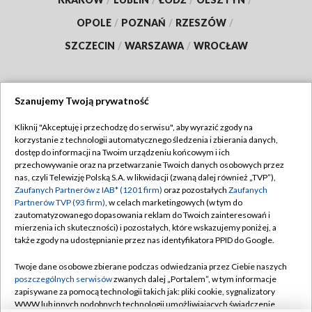
OPOLE
/
POZNAŃ
/
RZESZÓW
/
SZCZECIN
/
WARSZAWA
/
WROCŁAW
Szanujemy Twoją prywatność
Dołącz do nas:
Kliknij "Akceptuję i przechodzę do serwisu", aby wyrazić zgody na
korzystanie z technologii automatycznego śledzenia i zbierania danych,
TVP
dostęp do informacji na Twoim urządzeniu końcowym i ich
Abonament TVP
przechowywanie oraz na przetwarzanie Twoich danych osobowych przez
Regulamin TVP
nas, czyli Telewizję Polską S.A. w likwidacji (zwaną dalej również „TVP”),
Emisja w TVP
Polityka prywatności
Zaufanych Partnerów z IAB* (1201 firm)
oraz pozostałych
Zaufanych
Partnerów TVP (93 firm)
, w celach marketingowych (w tym do
Centrum informacji TVP
Moje zgody
zautomatyzowanego dopasowania reklam do Twoich zainteresowań i
mierzenia ich skuteczności) i pozostałych, które wskazujemy poniżej, a
Naziemna Telewizja Cyfrowa
Pomoc
także zgody na udostępnianie przez nas identyfikatora PPID do Google.
Sklep TVP
Biuro reklamy
Twoje dane osobowe zbierane podczas odwiedzania przez Ciebie naszych
Rada Programowa
Kontakt
poszczególnych serwisów
zwanych dalej „Portalem”, w tym informacje
zapisywane za pomocą technologii takich jak: pliki cookie, sygnalizatory
System NOS
WWW lub innych podobnych technologii umożliwiających świadczenie