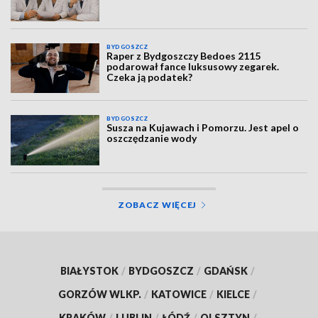
BYDGOSZCZ
Raper z Bydgoszczy Bedoes 2115
podarował fance luksusowy zegarek.
Czeka ją podatek?
BYDGOSZCZ
Susza na Kujawach i Pomorzu. Jest apel o
oszczędzanie wody
ZOBACZ WIĘCEJ
BIAŁYSTOK
/
BYDGOSZCZ
/
GDAŃSK
/
GORZÓW WLKP.
/
KATOWICE
/
KIELCE
/
KRAKÓW
/
LUBLIN
/
ŁÓDŹ
/
OLSZTYN
/