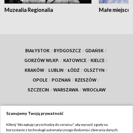
Muzealia Regionalia
Małe miejscow
BIAŁYSTOK
/
BYDGOSZCZ
/
GDAŃSK
/
GORZÓW WLKP.
/
KATOWICE
/
KIELCE
/
KRAKÓW
/
LUBLIN
/
ŁÓDŹ
/
OLSZTYN
/
OPOLE
/
POZNAŃ
/
RZESZÓW
/
SZCZECIN
/
WARSZAWA
/
WROCŁAW
Szanujemy Twoją prywatność
Dołącz do nas:
Kliknij "Akceptuję i przechodzę do serwisu", aby wyrazić zgody na
korzystanie z technologii automatycznego śledzenia i zbierania danych,
TVP