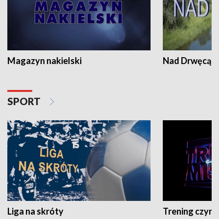
Magazyn nakielski
Nad Drwęcą
SPORT
Liga na skróty
Trening czyni 