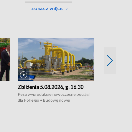
ZOBACZ WIĘCEJ
Zbliżenia 5.08.2026, g. 16.30
Zbliżenia 5.0
Pesa wyprodukuje nowoczesne pociągi
Pesa wyprodukuj
dla Polregio • Budowę nowej
dla Polregio • Ja
infrastruktury gazowej między
dziewczyna z Tor
Gdańskiem a Gustorzynem. •
ustawy o pomocy
ł
Kontrowersje wokół Wojewódzkiego
obowiązuje • W la
owej
Szpitala Specjalistycznego we
borowiki • Urodz
Włocławku • Jaka była przyczyna śmierci