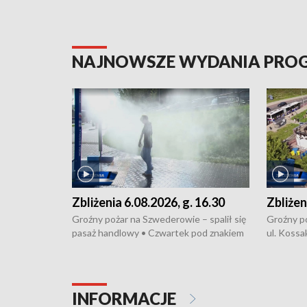
NAJNOWSZE WYDANIA PR
Zbliżenia 6.08.2026, g. 16.30
Zbliżen
Groźny pożar na Szwederowie – spalił się
Groźny p
pasaż handlowy • Czwartek pod znakiem
ul. Kossa
upałów i burz • Dobre prognozy dla
wyproduk
kukurydzy – rolnicy mogą liczyć na
energoosz
wysokie plony • Akcja porodowa na trasie
Zmiany w
Rypin-Toruń – pomógł policyjny patrol •
społeczne
INFORMACJE
Zapraszamy na kolejną odsłonę programu
Festiwal 