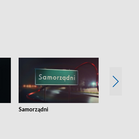
Samorządni
Wspólna sp