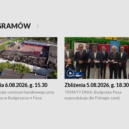
OGRAMÓW
ia 6.08.2026, g. 15.30
Zbliżenia 5.08.2026, g. 18.30
ożar centrum handlowego przy
TEMATY DNIA: Bydgoska Pesa
ka w Bydgoszczy • Pesa
wyprodukuje dla Polregio sześć
uje nowoczesne,
energooszczędnych pociągów Elf 3.
czędne pociągi dla Polregio •
generacji, które na regionalne trasy
 przepisach o pomocy
wyjadą w 2029 roku • Ponad 2 mld z
j • Przed nami 10. jubileuszowy
zostaną przeznaczone na budowę n
Wisły
infrastruktury gazowej między