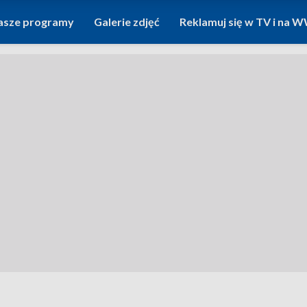
asze programy
Galerie zdjęć
Reklamuj się w TV i na