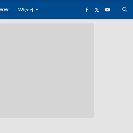
 WWW
Więcej