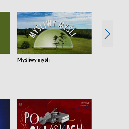
Myśliwy myśli
Spotkania z 