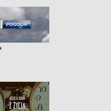
Gdańskiem a Gustorzynem, która m
zwiększyć bezpieczeństwo energet
kraju • Dyrektor Wojewódzkiego Szp
Specjalistycznego we Włocławku
odpiera zarzuty dotyczące rzekome
„saloniku VIP”, a Urząd Marszałkows
zapowiada kontrolę i audyt placówki
Przed nami fala upałów, a synoptycy
ostrzegają, że w wielu miejscach kra
a
temperatura może sięgnąć 40 st.
Celsjusza.