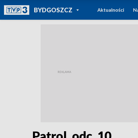
POWRÓT DO
BYDGOSZCZ
Aktualności
N
TVP REGIONY
Patrol, odc. 10