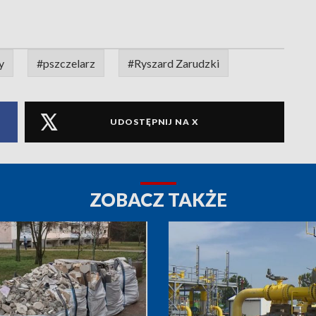
y
#pszczelarz
#Ryszard Zarudzki
UDOSTĘPNIJ NA X
ZOBACZ TAKŻE