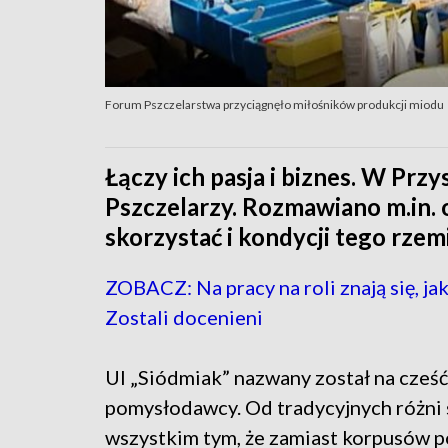
Forum Pszczelarstwa przyciągnęło miłośników produkcji miodu
Łączy ich pasja i biznes. W Prz
Pszczelarzy. Rozmawiano m.in. 
skorzystać i kondycji tego rzem
ZOBACZ: Na pracy na roli znają się, jak
Zostali docenieni
Ul „Siódmiak” nazwany został na cześć
pomysłodawcy. Od tradycyjnych różni 
wszystkim tym, że zamiast korpusów p