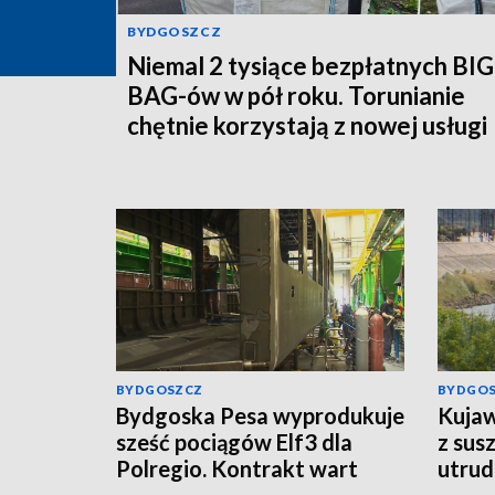
BYDGOSZCZ
Niemal 2 tysiące bezpłatnych BIG
BAG-ów w pół roku. Torunianie
chętnie korzystają z nowej usługi
MPO
BYDGOSZCZ
BYDGO
Bydgoska Pesa wyprodukuje
Kujaw
sześć pociągów Elf3 dla
z sus
Polregio. Kontrakt wart
utrud
ponad 270 mln zł
rolni