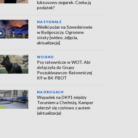
luksusowy zegarek. Czeka ją
podatek?
NA SYGNALE
Wielki pożar na Szwederowie
w Bydgoszczy. Ogromne
straty [wideo, zdjęcia,
aktualizacja]
WOJSKO
Psy ratownicze w WOT. Abi
dołączyła do Grupy
Poszukiwawczo-Ratowniczej
K9 w 8K-PBOT
NA DROGACH
Wypadek na DK91 między
Toruniem a Chełmżą. Kamper
zderzył się czołowo z autem
(aktualizacja)