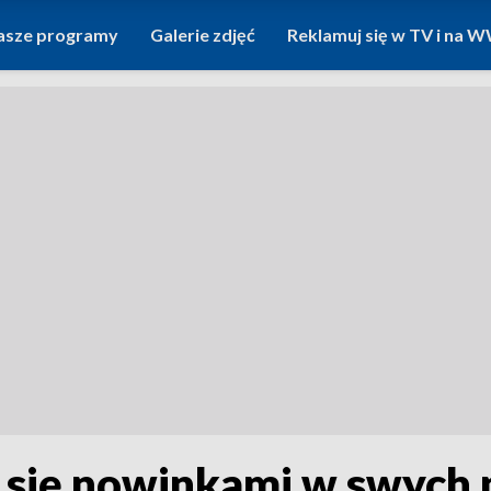
asze programy
Galerie zdjęć
Reklamuj się w TV i na
li się nowinkami w swych 