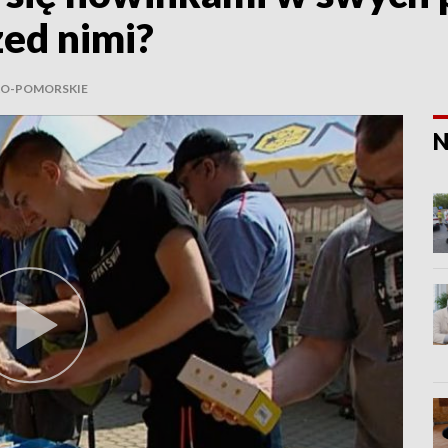
zed nimi?
O-POMORSKIE
N