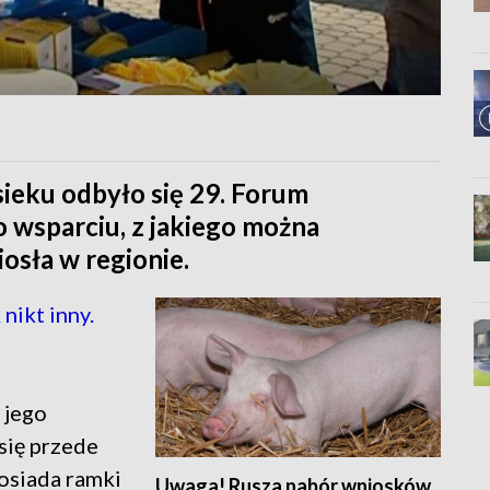
ysieku odbyło się 29. Forum
o wsparciu, z jakiego można
iosła w regionie.
 nikt inny.
 jego
się przede
osiada ramki
Uwaga! Rusza nabór wniosków