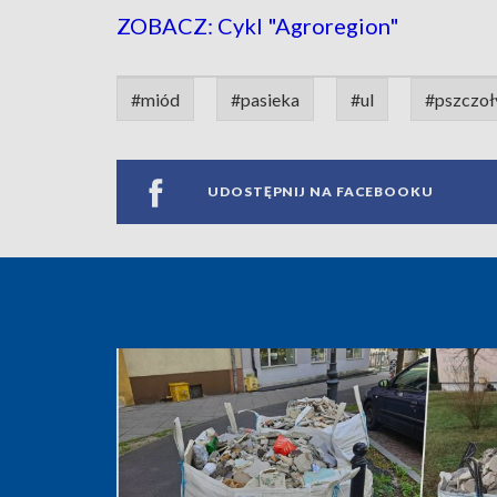
ZOBACZ: Cykl "Agroregion"
#miód
#pasieka
#ul
#pszczoł
UDOSTĘPNIJ NA FACEBOOKU