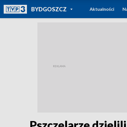
POWRÓT DO
BYDGOSZCZ
Aktualności
N
TVP REGIONY
Pszczelarze dzieli