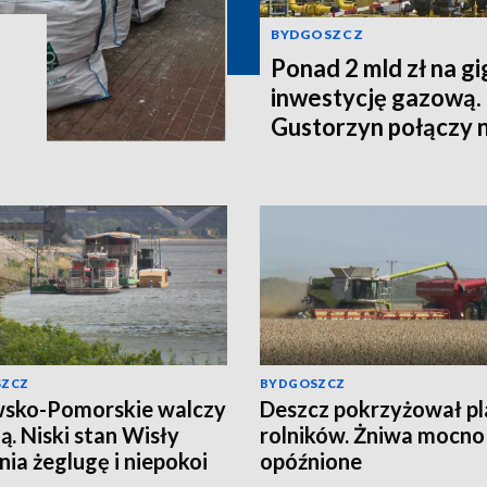
BYDGOSZCZ
Ponad 2 mld zł na g
inwestycję gazową.
Gustorzyn połączy 
SZCZ
BYDGOSZCZ
sko-Pomorskie walczy
Deszcz pokrzyżował p
zą. Niski stan Wisły
rolników. Żniwa mocno
nia żeglugę i niepokoi
opóźnione
ków