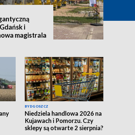
igantyczną
 Gdańsk i
nowa magistrala
BYDGOSZCZ
lany
Niedziela handlowa 2026 na
Kujawach i Pomorzu. Czy
sklepy są otwarte 2 sierpnia?