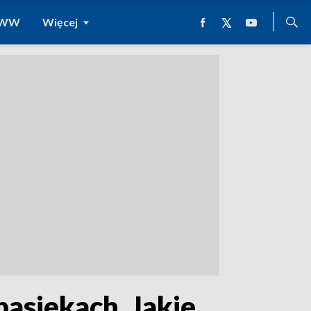
 WWW
Więcej
pasiekach. Jakie