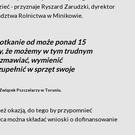
ieć - przyznaje Ryszard Zarudzki, dyrektor
dztwa Rolnictwa w Minikowie.
spotkanie od może ponad 15
my, że możemy w tym trudnym
rozmawiać, wymienić
zupełnić w sprzęt swoje
Związek Pszczelarzy w Toruniu.
też okazją, do tego by przypomnieć
rwca można składać wnioski o dofinansowanie
.