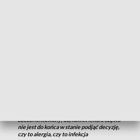
osoby uczulone na różnego rodzaju alergeny zarówno
pokarmowe, tzw. powietrzno-pochodne, ale też leki - mówi
prof. zw. dr hab. n. med. Zbigniew Bartuzi kierownik Katedry i
Kliniki Alergologii, Immunologii Klinicznej i Chorób
Wewnętrznych Collegium Medicum UMK.
Teraz poważnym problemem są alergeny wziewne a z nich
roztocze, które w połączeniu ze spożywanymi podczas
wakacji owocami morza, mogą spowodować nawet
anafilaksję. Zwykle alergii towarzyszy też złe samopoczucie.
Oczywiście brakuje nam tu gorączki,
brakuje nam ciężkości przebiegu choroby.
Ale często jest tak, że pacjent jest
zdezorientowany; ba, nawet lekarz często
nie jest do końca w stanie podjąć decyzję,
czy to alergia, czy to infekcja