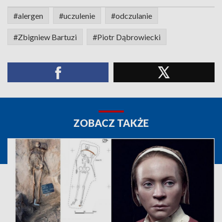
#alergen
#uczulenie
#odczulanie
#Zbigniew Bartuzi
#Piotr Dąbrowiecki
ZOBACZ TAKŻE