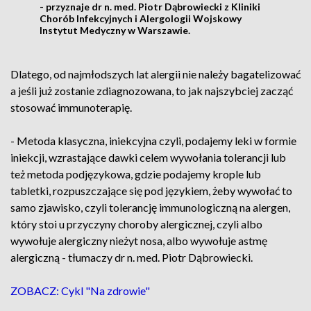
- przyznaje dr n. med. Piotr Dąbrowiecki z Kliniki
Chorób Infekcyjnych i Alergologii Wojskowy
Instytut Medyczny w Warszawie.
Dlatego, od najmłodszych lat alergii nie należy bagatelizować
a jeśli już zostanie zdiagnozowana, to jak najszybciej zacząć
stosować immunoterapię.
- Metoda klasyczna, iniekcyjna czyli, podajemy leki w formie
iniekcji, wzrastające dawki celem wywołania tolerancji lub
też metoda podjęzykowa, gdzie podajemy krople lub
tabletki, rozpuszczające się pod językiem, żeby wywołać to
samo zjawisko, czyli tolerancję immunologiczną na alergen,
który stoi u przyczyny choroby alergicznej, czyli albo
wywołuje alergiczny nieżyt nosa, albo wywołuje astmę
alergiczną - tłumaczy dr n. med. Piotr Dąbrowiecki.
ZOBACZ: Cykl "Na zdrowie"