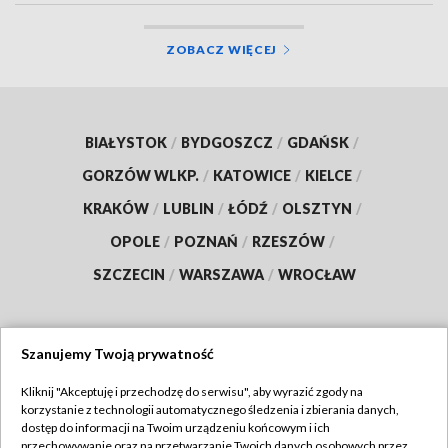
ZOBACZ WIĘCEJ
BIAŁYSTOK
/
BYDGOSZCZ
/
GDAŃSK
/
GORZÓW WLKP.
/
KATOWICE
/
KIELCE
/
KRAKÓW
/
LUBLIN
/
ŁÓDŹ
/
OLSZTYN
/
OPOLE
/
POZNAŃ
/
RZESZÓW
/
SZCZECIN
/
WARSZAWA
/
WROCŁAW
Szanujemy Twoją prywatność
Dołącz do nas:
Kliknij "Akceptuję i przechodzę do serwisu", aby wyrazić zgody na
korzystanie z technologii automatycznego śledzenia i zbierania danych,
TVP
dostęp do informacji na Twoim urządzeniu końcowym i ich
Abonament TVP
przechowywanie oraz na przetwarzanie Twoich danych osobowych przez