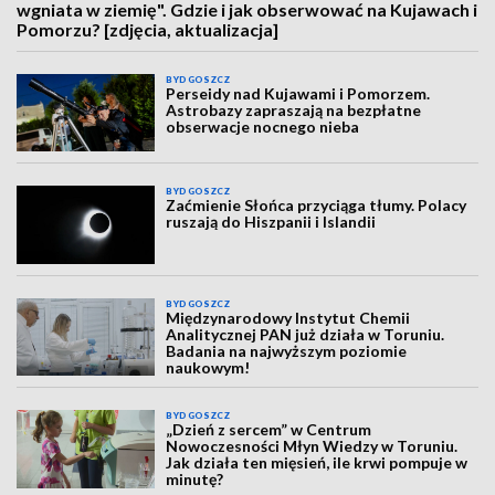
wgniata w ziemię". Gdzie i jak obserwować na Kujawach i
Pomorzu? [zdjęcia, aktualizacja]
BYDGOSZCZ
Perseidy nad Kujawami i Pomorzem.
Astrobazy zapraszają na bezpłatne
obserwacje nocnego nieba
BYDGOSZCZ
Zaćmienie Słońca przyciąga tłumy. Polacy
ruszają do Hiszpanii i Islandii
BYDGOSZCZ
Międzynarodowy Instytut Chemii
Analitycznej PAN już działa w Toruniu.
Badania na najwyższym poziomie
naukowym!
BYDGOSZCZ
„Dzień z sercem” w Centrum
Nowoczesności Młyn Wiedzy w Toruniu.
Jak działa ten mięsień, ile krwi pompuje w
minutę?