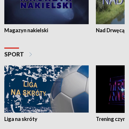
Magazyn nakielski
Nad Drwęcą
SPORT
Liga na skróty
Trening czyni 