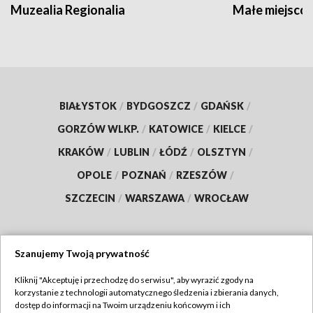
Muzealia Regionalia
Małe miejscow
BIAŁYSTOK
/
BYDGOSZCZ
/
GDAŃSK
/
GORZÓW WLKP.
/
KATOWICE
/
KIELCE
/
KRAKÓW
/
LUBLIN
/
ŁÓDŹ
/
OLSZTYN
/
OPOLE
/
POZNAŃ
/
RZESZÓW
/
SZCZECIN
/
WARSZAWA
/
WROCŁAW
Szanujemy Twoją prywatność
Dołącz do nas:
Kliknij "Akceptuję i przechodzę do serwisu", aby wyrazić zgody na
korzystanie z technologii automatycznego śledzenia i zbierania danych,
TVP
dostęp do informacji na Twoim urządzeniu końcowym i ich