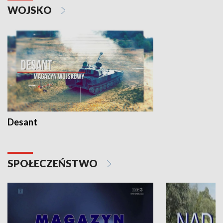
WOJSKO
Desant
SPOŁECZEŃSTWO