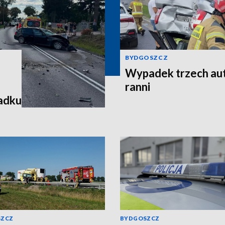
BYDGOSZCZ
Wypadek trzech aut
ranni
padku
SZCZ
BYDGOSZCZ