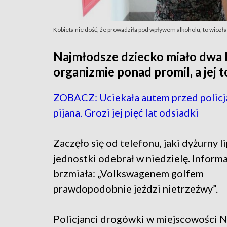
Kobieta nie dość, że prowadziła pod wpływem alkoholu, to wiozł
Najmłodsze dziecko miało dwa la
organizmie ponad promil, a jej 
ZOBACZ: Uciekała autem przed policją
pijana. Grozi jej pięć lat odsiadki
Zaczęło się od telefonu, jaki dyżurny 
jednostki odebrał w niedzielę. Informa
brzmiała: „Volkswagenem golfem
prawdopodobnie jeździ nietrzeźwy”.
Policjanci drogówki w miejscowości 