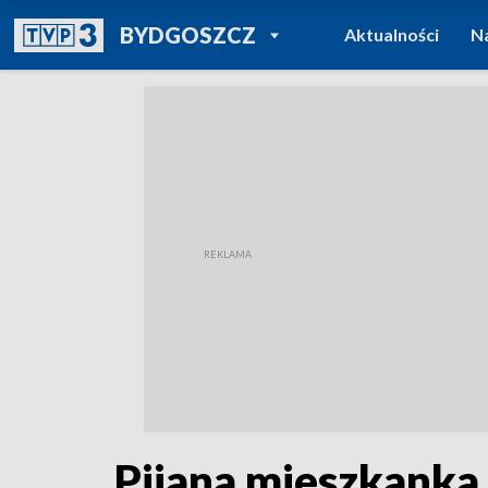
POWRÓT DO
BYDGOSZCZ
Aktualności
N
TVP REGIONY
Pijana mieszkanka