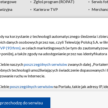
zetargowe
Zgłoś program (ROPAT)
Serwis fo
wizyjna
Kariera w TVP
Merchandi
Polityka prywatności
Moje zgody
Pomoc
Biuro re
ody na korzystanie z technologii automatycznego śledzenia i zbie
 danych osobowych przez nas, czyli Telewizję Polską S.A. w likw
VP (93 firm)
, w celach marketingowych (w tym do zautomatyzow
 poniżej, a także zgody na udostępnianie przez nas identyfikator
Ciebie naszych
poszczególnych serwisów
zwanych dalej „Portalem
obnych technologii umożliwiających świadczenie dopasowanych i be
zowanie ruchu w Internecie.
Ciebie
poszczególnych serwisów
na Portalu, takie jak adresy IP, 
sach Portalu czy historia odwiedzin będą przetwarzane przez TV
ji: przechowywania informacji na urządzeniu lub dostęp do nich,
©2026 Telewizja Polska S.A. w likwidacji
 przechodzę do serwisu
enia profilu spersonalizowanych treści, wyboru spersonalizowany