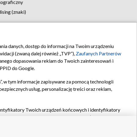
tograficzny
sing (znaki)
klamy
Kontakt
rania danych, dostęp do informacji na Twoim urządzeniu
idacji (zwaną dalej również „TVP”),
Zaufanych Partnerów
anego dopasowania reklam do Twoich zainteresowań i
a PPID do Google.
”, w tym informacje zapisywane za pomocą technologii
zpiecznych usług, personalizację treści oraz reklam,
identyfikatory Twoich urządzeń końcowych i identyfikatory
P,
Zaufanych Partnerów z IAB
oraz pozostałych
Zaufanych
 wyboru podstawowych reklam, wyboru spersonalizowanych
ch treści, pomiaru wydajności reklam, pomiaru wydajności