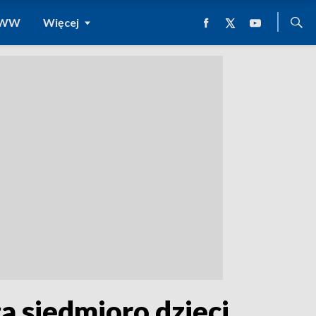
 WWW
Więcej
 siedmioro dzieci