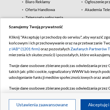
Biuro Reklamy
Ogłoszenie pr
Oferta Handlowa
Akademia Tele
Telegazeta ogłoszenia
Szanujemy Twoją prywatność
Regulamin TVP
Kliknij "Akceptuję i przechodzę do serwisu", aby wyrazić zg
końcowym i ich przechowywanie oraz na przetwarzanie Twoich
z IAB* (1201 firm)
oraz pozostałych
Zaufanych Partnerów T
mierzenia ich skuteczności) i pozostałych, które wskazujemy
Twoje dane osobowe zbierane podczas odwiedzania przez 
takich jak: pliki cookie, sygnalizatory WWW lub innych pod
udostępnianie funkcji mediów społecznościowych oraz anali
Twoje dane osobowe zbierane podczas odwiedzania przez 
plików cookie, informacje o Twoich wyszukiwaniach w serwi
Partnerów TVP
dla realizacji następujących celów i funkc
Ustawienia zaawansowane
Akceptuję i
reklam, tworzenia profilu spersonalizowanych reklam, tworz