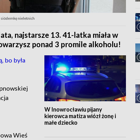
a siódemkę nieletnich
ta, najstarsze 13. 41-latka miała w
towarzysz ponad 3 promile alkoholu!
, bo była
lipnowskiej
cja
W Inowrocławiu pijany
kierowca matiza wiózł żonę i
małe dziecko
Nowa Wieś