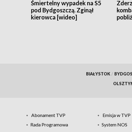
Śmiertelny wypadek na S5
Zderz
pod Bydgoszczą. Zginął
komb
kierowca [wideo]
pobli
uwięz
[aktu
BIAŁYSTOK
/
BYDGO
OLSZTY
Abonament TVP
Emisja w TVP
Rada Programowa
System NOS