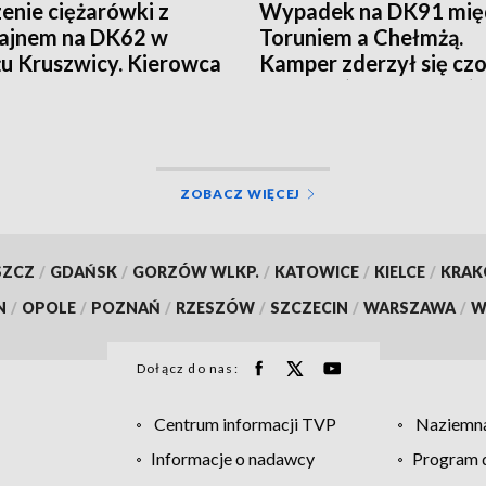
enie ciężarówki z
Wypadek na DK91 mię
ajnem na DK62 w
Toruniem a Chełmżą.
żu Kruszwicy. Kierowca
Kamper zderzył się cz
iony, LPR w akcji
z autem (aktualizacja)
alizacja, wideo]
ZOBACZ WIĘCEJ
SZCZ
/
GDAŃSK
/
GORZÓW WLKP.
/
KATOWICE
/
KIELCE
/
KRA
N
/
OPOLE
/
POZNAŃ
/
RZESZÓW
/
SZCZECIN
/
WARSZAWA
/
W
Dołącz do nas:
Centrum informacji TVP
Naziemna
Informacje o nadawcy
Program d