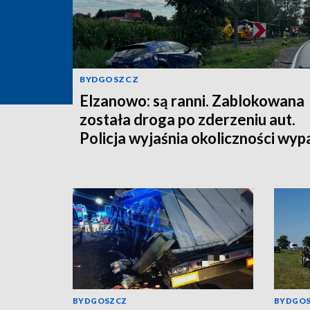
BYDGOSZCZ
Elzanowo: są ranni. Zablokowana
została droga po zderzeniu aut.
Policja wyjaśnia okoliczności wy
BYDGOSZCZ
BYDGO