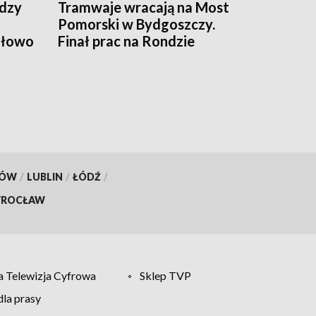
dzy
Tramwaje wracają na Most
Pomorski w Bydgoszczy.
ołowo
Finał prac na Rondzie
Fordońskim
KÓW
/
LUBLIN
/
ŁÓDŹ
/
ROCŁAW
 Telewizja Cyfrowa
Sklep TVP
la prasy