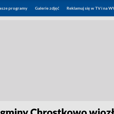
asze programy
Galerie zdjęć
Reklamuj się w TV i na
 gminy Chrostkowo wiozła