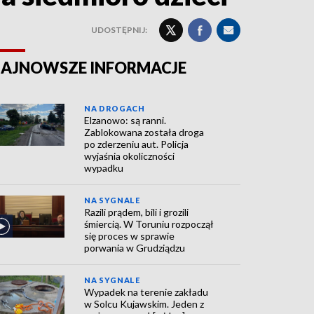
UDOSTĘPNIJ:
AJNOWSZE INFORMACJE
NA DROGACH
Elzanowo: są ranni.
Zablokowana została droga
po zderzeniu aut. Policja
wyjaśnia okoliczności
wypadku
NA SYGNALE
Razili prądem, bili i grozili
śmiercią. W Toruniu rozpoczął
się proces w sprawie
porwania w Grudziądzu
NA SYGNALE
Wypadek na terenie zakładu
w Solcu Kujawskim. Jeden z