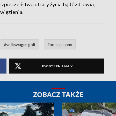
ezpieczeństwo utraty życia bądź zdrowia,
 więzienia.
#volkswagen golf
#policja Lipno
UDOSTĘPNIJ NA X
ZOBACZ TAKŻE