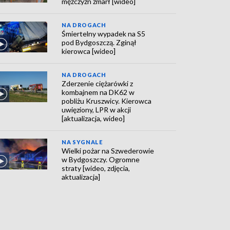
mężczyzn zmarł [wideo]
NA DROGACH
Śmiertelny wypadek na S5
pod Bydgoszczą. Zginął
kierowca [wideo]
NA DROGACH
Zderzenie ciężarówki z
kombajnem na DK62 w
pobliżu Kruszwicy. Kierowca
uwięziony, LPR w akcji
[aktualizacja, wideo]
NA SYGNALE
Wielki pożar na Szwederowie
w Bydgoszczy. Ogromne
straty [wideo, zdjęcia,
aktualizacja]