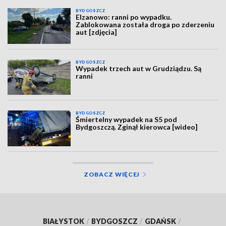
BYDGOSZCZ
Elzanowo: ranni po wypadku.
Zablokowana została droga po zderzeniu
aut [zdjęcia]
BYDGOSZCZ
Wypadek trzech aut w Grudziądzu. Są
ranni
BYDGOSZCZ
Śmiertelny wypadek na S5 pod
Bydgoszczą. Zginął kierowca [wideo]
ZOBACZ WIĘCEJ
BIAŁYSTOK
/
BYDGOSZCZ
/
GDAŃSK
/