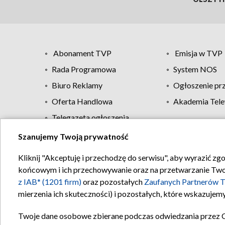
Abonament TVP
Emisja w TVP
Rada Programowa
System NOS
Biuro Reklamy
Ogłoszenie pr
Oferta Handlowa
Akademia Tele
Telegazeta ogłoszenia
Szanujemy Twoją prywatność
Regulamin TVP
Kliknij "Akceptuję i przechodzę do serwisu", aby wyrazić zg
końcowym i ich przechowywanie oraz na przetwarzanie Twoich
z IAB* (1201 firm)
oraz pozostałych
Zaufanych Partnerów T
mierzenia ich skuteczności) i pozostałych, które wskazujemy
Twoje dane osobowe zbierane podczas odwiedzania przez 