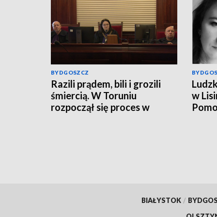
BYDGOSZCZ
BYDGO
Razili prądem, bili i grozili
Ludzk
śmiercią. W Toruniu
w Lis
rozpoczął się proces w
Pomor
sprawie porwania w
zakoń
Grudziądzu
Jowit
przeł
zagin
Zieliń
aktua
BIAŁYSTOK
/
BYDGO
OLSZTY