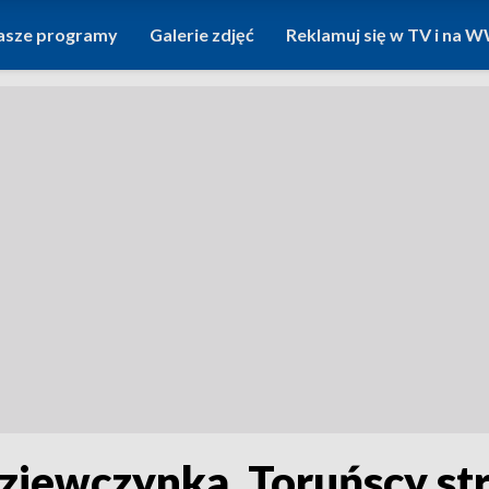
asze programy
Galerie zdjęć
Reklamuj się w TV i na
dziewczynka. Toruńscy st