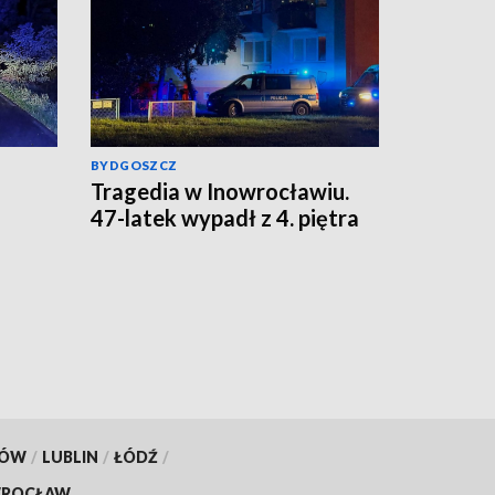
BYDGOSZCZ
Tragedia w Inowrocławiu.
5
47-latek wypadł z 4. piętra
KÓW
/
LUBLIN
/
ŁÓDŹ
/
ROCŁAW