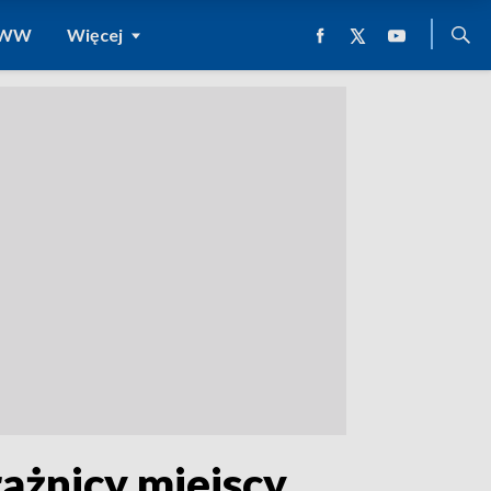
 WWW
Więcej
rażnicy miejscy