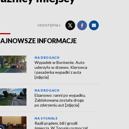
UDOSTĘPNIJ:
AJNOWSZE INFORMACJE
NA DROGACH
Wypadek w Borównie. Auto
uderzyło w drzewo. Kierowca
i pasażerka wypadki z auta
[zdjęcia]
NA DROGACH
Elzanowo: ranni po wypadku.
Zablokowana została droga
po zderzeniu aut [zdjęcia]
NA SYGNALE
Razili prądem, bili i grozili
śmiercią. W Toruniu rozpoczął