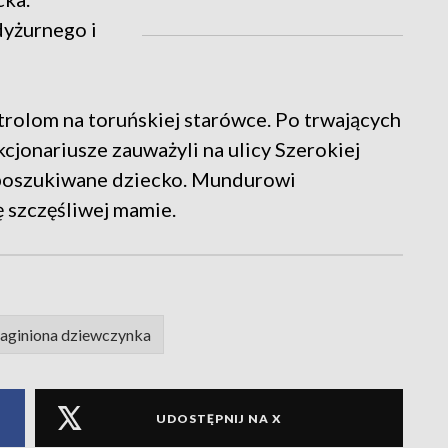
dyżurnego i
trolom na toruńskiej starówce. Po trwających
cjonariusze zauważyli na ulicy Szerokiej
o poszukiwane dziecko. Mundurowi
 szczęśliwej mamie.
aginiona dziewczynka
UDOSTĘPNIJ NA X