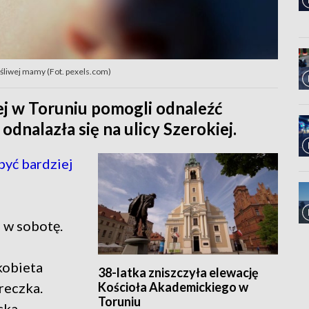
ęśliwej mamy (Fot. pexels.com)
ej w Toruniu pomogli odnaleźć
dnalazła się na ulicy Szerokiej.
być bardziej
 w sobotę.
kobieta
38-latka zniszczyła elewację
Kościoła Akademickiego w
óreczka.
Toruniu
cka.