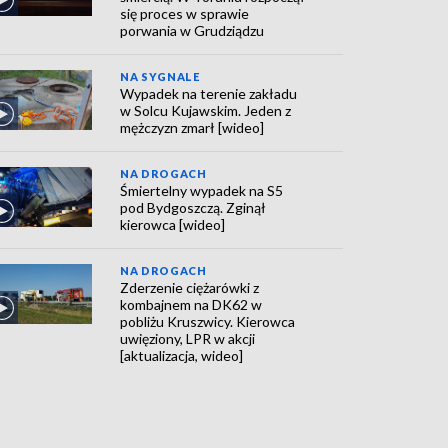
się proces w sprawie
porwania w Grudziądzu
NA SYGNALE
Wypadek na terenie zakładu
w Solcu Kujawskim. Jeden z
mężczyzn zmarł [wideo]
NA DROGACH
Śmiertelny wypadek na S5
pod Bydgoszczą. Zginął
kierowca [wideo]
NA DROGACH
Zderzenie ciężarówki z
kombajnem na DK62 w
pobliżu Kruszwicy. Kierowca
uwięziony, LPR w akcji
[aktualizacja, wideo]