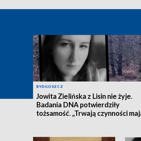
BYDGOSZCZ
Jowita Zielińska z Lisin nie żyje.
Badania DNA potwierdziły
tożsamość. „Trwają czynności ma
na celu zrekonstruowanie przebi
wydarzeń z dnia zaginięcia kobiet
[wideo]