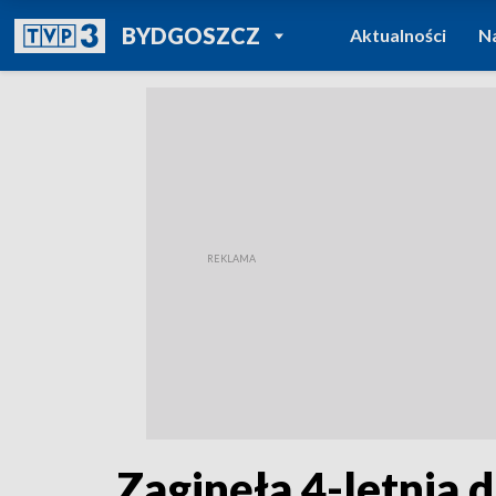
POWRÓT DO
BYDGOSZCZ
Aktualności
N
TVP REGIONY
Zaginęła 4-letnia 