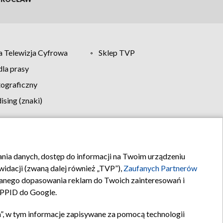
 Telewizja Cyfrowa
Sklep TVP
la prasy
tograficzny
sing (znaki)
klamy
Kontakt
rania danych, dostęp do informacji na Twoim urządzeniu
idacji (zwaną dalej również „TVP”),
Zaufanych Partnerów
anego dopasowania reklam do Twoich zainteresowań i
a PPID do Google.
”, w tym informacje zapisywane za pomocą technologii