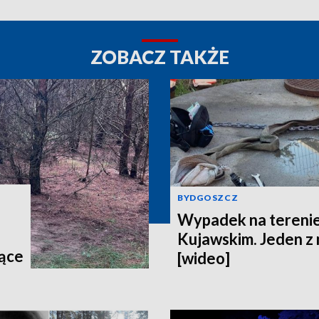
ZOBACZ TAKŻE
BYDGOSZCZ
Wypadek na terenie
Kujawskim. Jeden z
jące
[wideo]
egu
y"