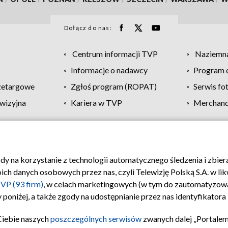
Dołącz do nas:
Centrum informacji TVP
Naziemna
Informacje o nadawcy
Program d
zetargowe
Zgłoś program (ROPAT)
Serwis fo
wizyjna
Kariera w TVP
Merchandi
Polityka prywatności
Moje zgody
Pomoc
Biuro re
ody na korzystanie z technologii automatycznego śledzenia i zbie
 danych osobowych przez nas, czyli Telewizję Polską S.A. w likw
VP (93 firm)
, w celach marketingowych (w tym do zautomatyzow
 poniżej, a także zgody na udostępnianie przez nas identyfikator
Ciebie naszych
poszczególnych serwisów
zwanych dalej „Portalem