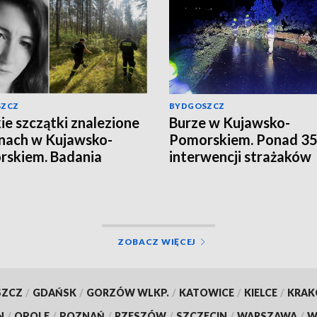
SZCZ
BYDGOSZCZ
ie szczątki znalezione
Burze w Kujawsko-
inach w Kujawsko-
Pomorskiem. Ponad 3
skiem. Badania
interwencji strażaków
czono. To zaginiona
[aktualizacja, zdjęcia]
a Zielińska. Będzie
om w sprawie
ionej Jowity
skiej? [zdjęcia, wideo,
ZOBACZ WIĘCEJ
lizacja]
SZCZ
/
GDAŃSK
/
GORZÓW WLKP.
/
KATOWICE
/
KIELCE
/
KRA
N
/
OPOLE
/
POZNAŃ
/
RZESZÓW
/
SZCZECIN
/
WARSZAWA
/
W