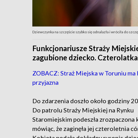
Dziewczynka na szczęście szybko się odnalazła i wróciła do szcz
Funkcjonariusze Straży Miejski
zagubione dziecko. Czterolatka o
ZOBACZ: Straż Miejska w Toruniu ma 
przyjazna
Do zdarzenia doszło około godziny 20
Do patrolu Straży Miejskiej na Rynku
Staromiejskim podeszła zrozpaczona 
mówiąc, że zaginęła jej czteroletnia c
Kobieta podała dokładny rysopis dzie