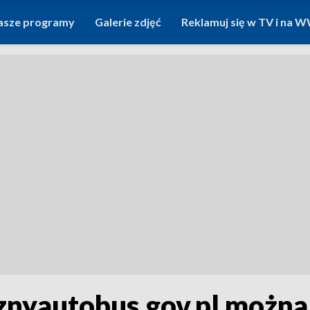
asze programy
Galerie zdjęć
Reklamuj się w TV i na
cznyautobus.gov.pl można