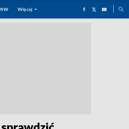
 WWW
Więcej
 sprawdzić