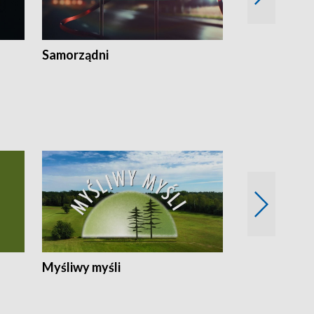
Samorządni
Wspólna sp
Myśliwy myśli
Spotkania z 