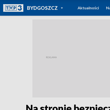
POWRÓT DO
BYDGOSZCZ
Aktualności
N
TVP REGIONY
Na stronie bezpie