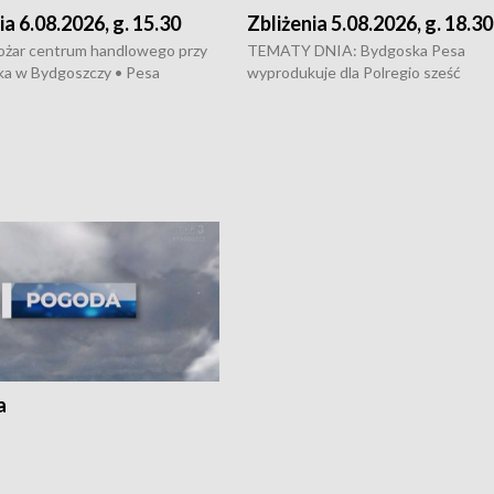
ia 6.08.2026, g. 15.30
Zbliżenia 5.08.2026, g. 18.30
ożar centrum handlowego przy
TEMATY DNIA: Bydgoska Pesa
ka w Bydgoszczy • Pesa
wyprodukuje dla Polregio sześć
uje nowoczesne,
energooszczędnych pociągów Elf 3.
czędne pociągi dla Polregio •
generacji, które na regionalne trasy
 przepisach o pomocy
wyjadą w 2029 roku • Ponad 2 mld z
j • Przed nami 10. jubileuszowy
zostaną przeznaczone na budowę n
Wisły
infrastruktury gazowej między
Gdańskiem a Gustorzynem, która m
zwiększyć bezpieczeństwo energet
kraju • Dyrektor Wojewódzkiego Szp
Specjalistycznego we Włocławku
odpiera zarzuty dotyczące rzekome
„saloniku VIP”, a Urząd Marszałkows
zapowiada kontrolę i audyt placówki
Przed nami fala upałów, a synoptycy
ostrzegają, że w wielu miejscach kra
a
temperatura może sięgnąć 40 st.
Celsjusza.