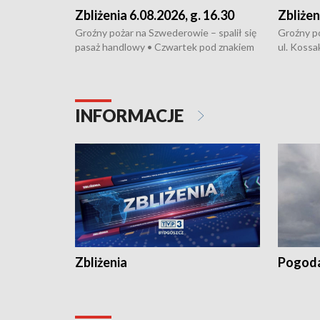
Zbliżenia 6.08.2026, g. 16.30
Zbliżen
Groźny pożar na Szwederowie – spalił się
Groźny p
pasaż handlowy • Czwartek pod znakiem
ul. Kossa
upałów i burz • Dobre prognozy dla
wyproduk
kukurydzy – rolnicy mogą liczyć na
energoosz
wysokie plony • Akcja porodowa na trasie
Zmiany w
Rypin-Toruń – pomógł policyjny patrol •
społeczne
INFORMACJE
Zapraszamy na kolejną odsłonę programu
Festiwal 
„Studio Lato”
Zbliżenia
Pogod