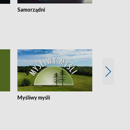
Samorządni
Wspólna sp
Myśliwy myśli
Spotkania z 