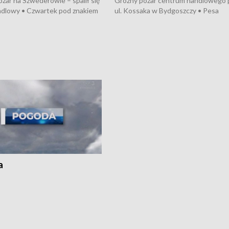
żar na Szwederowie – spalił się
Groźny pożar centrum handlowego 
ndlowy • Czwartek pod znakiem
ul. Kossaka w Bydgoszczy • Pesa
burz • Dobre prognozy dla
wyprodukuje nowoczesne,
 – rolnicy mogą liczyć na
energooszczędne pociągi dla Polregi
lony • Akcja porodowa na trasie
Zmiany w przepisach o pomocy
uń – pomógł policyjny patrol •
społecznej • Przed nami 10. jubileu
my na kolejną odsłonę programu
Festiwal Wisły
ato”
a