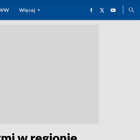
 WWW
Więcej
mi w regionie.