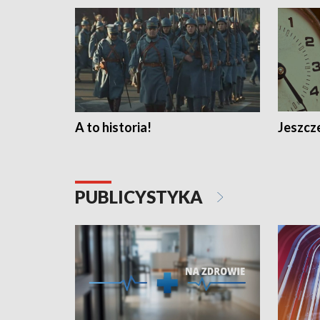
A to historia!
Jeszcze
PUBLICYSTYKA