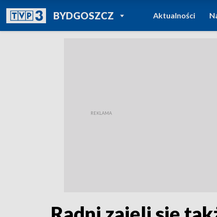
POWRÓT DO
BYDGOSZCZ
Aktualności
N
TVP REGIONY
Radni zajęli się t