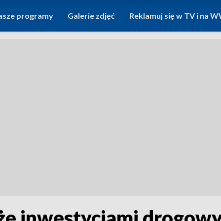
asze programy
Galerie zdjęć
Reklamuj się w TV i na
akże inwestycjami drogowy