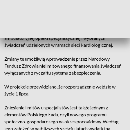
Projekt w sprawie zniesienia limitów do specjalistów został
w piątek skierowany do konsultacji publicznych.
Zaproponowano w nim zmiany w rozporządzeniu ministra
zdrowia polegające na wyłączeniu z finansowania w formie
ryczałtu sytemu zabezpieczenia wszystkich świadczeń
ambulatoryjnej opieki specjalistycznej i wybranych
świadczeń udzielonych w ramach sieci kardiologicznej.
Zmiany te umożliwią wprowadzenie przez Narodowy
Fundusz Zdrowia nielimitowanego finansowania świadczeń
wyłączanych z ryczałtu systemu zabezpieczenia.
W projekcie przewidziano, że rozporządzenie wejdzie w
życie 1 lipca.
Zniesienie limitów u specjalistów jest także jednym z
elementów Polskiego Ładu, czyli nowego programu
społeczno-gospodarczego na okres pocovidowy. Według
jego założeń w najbliższych sześciu latach wydatki na