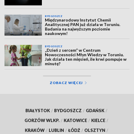
BYDGOSZCZ
Międzynarodowy Instytut Chemii
Analitycznej PAN już działa w Toruniu.
Badania na najwyższym poziomie
naukowym!
BYDGOSZCZ
„Dzień z sercem” w Centrum
Nowoczesności Młyn Wiedzy w Toruniu.
Jak działa ten mięsień, ile krwi pompuje w
minutę?
ZOBACZ WIĘCEJ
BIAŁYSTOK
/
BYDGOSZCZ
/
GDAŃSK
/
GORZÓW WLKP.
/
KATOWICE
/
KIELCE
/
KRAKÓW
/
LUBLIN
/
ŁÓDŹ
/
OLSZTYN
/