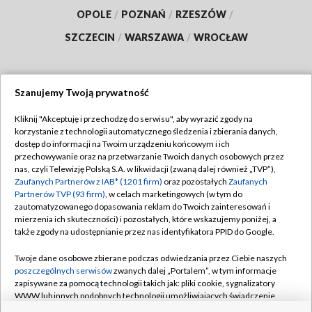
OPOLE
/
POZNAŃ
/
RZESZÓW
/
SZCZECIN
/
WARSZAWA
/
WROCŁAW
Szanujemy Twoją prywatność
Dołącz do nas:
Kliknij "Akceptuję i przechodzę do serwisu", aby wyrazić zgody na
korzystanie z technologii automatycznego śledzenia i zbierania danych,
TVP
dostęp do informacji na Twoim urządzeniu końcowym i ich
Abonament TVP
przechowywanie oraz na przetwarzanie Twoich danych osobowych przez
Regulamin TVP
nas, czyli Telewizję Polską S.A. w likwidacji (zwaną dalej również „TVP”),
Emisja w TVP
Polityka prywatności
Zaufanych Partnerów z IAB* (1201 firm)
oraz pozostałych
Zaufanych
Partnerów TVP (93 firm)
, w celach marketingowych (w tym do
Centrum informacji TVP
Moje zgody
zautomatyzowanego dopasowania reklam do Twoich zainteresowań i
mierzenia ich skuteczności) i pozostałych, które wskazujemy poniżej, a
Naziemna Telewizja Cyfrowa
Pomoc
także zgody na udostępnianie przez nas identyfikatora PPID do Google.
Sklep TVP
Biuro reklamy
Twoje dane osobowe zbierane podczas odwiedzania przez Ciebie naszych
Rada Programowa
Kontakt
poszczególnych serwisów
zwanych dalej „Portalem”, w tym informacje
zapisywane za pomocą technologii takich jak: pliki cookie, sygnalizatory
System NOS
WWW lub innych podobnych technologii umożliwiających świadczenie
dopasowanych i bezpiecznych usług, personalizację treści oraz reklam,