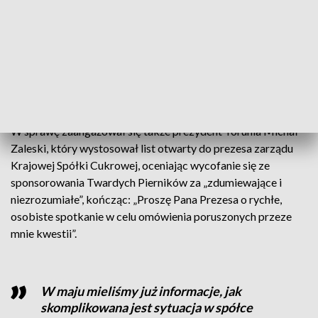
Pytanie jednak brzmi: „Czy to wystarczy?” W obliczu
niepokojących informacji z klubu, kibice Twardych
Pierników założyli zbiórkę pieniężną. Akcję pod hasztagiem
#GramyRazem promują byli koszykarze zespołu, jak Tomasz
Śnieg czy Łukasz Wiśniewski.
W sprawę zaangażował się także prezydent Torunia Michał
Zaleski, który wystosował list otwarty do prezesa zarządu
Krajowej Spółki Cukrowej, oceniając wycofanie się ze
sponsorowania Twardych Pierników za „zdumiewające i
niezrozumiałe”, kończąc: „Proszę Pana Prezesa o rychłe,
osobiste spotkanie w celu omówienia poruszonych przeze
mnie kwestii”.
W maju mieliśmy już informacje, jak
skomplikowana jest sytuacja w spółce