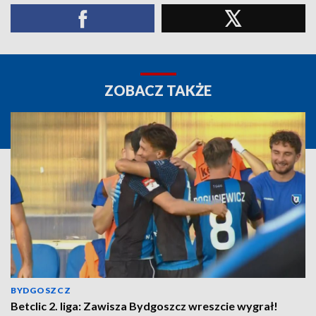
ZOBACZ TAKŻE
BYDGOSZCZ
Betclic 2. liga: Zawisza Bydgoszcz wreszcie wygrał!