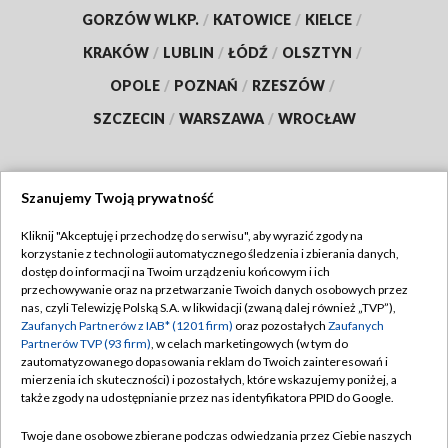
GORZÓW WLKP.
/
KATOWICE
/
KIELCE
/
KRAKÓW
/
LUBLIN
/
ŁÓDŹ
/
OLSZTYN
/
OPOLE
/
POZNAŃ
/
RZESZÓW
/
SZCZECIN
/
WARSZAWA
/
WROCŁAW
Szanujemy Twoją prywatność
Dołącz do nas:
Kliknij "Akceptuję i przechodzę do serwisu", aby wyrazić zgody na
korzystanie z technologii automatycznego śledzenia i zbierania danych,
TVP
dostęp do informacji na Twoim urządzeniu końcowym i ich
Abonament TVP
przechowywanie oraz na przetwarzanie Twoich danych osobowych przez
Regulamin TVP
nas, czyli Telewizję Polską S.A. w likwidacji (zwaną dalej również „TVP”),
Emisja w TVP
Polityka prywatności
Zaufanych Partnerów z IAB* (1201 firm)
oraz pozostałych
Zaufanych
Partnerów TVP (93 firm)
, w celach marketingowych (w tym do
Centrum informacji TVP
Moje zgody
zautomatyzowanego dopasowania reklam do Twoich zainteresowań i
mierzenia ich skuteczności) i pozostałych, które wskazujemy poniżej, a
Naziemna Telewizja Cyfrowa
Pomoc
także zgody na udostępnianie przez nas identyfikatora PPID do Google.
Sklep TVP
Biuro reklamy
Twoje dane osobowe zbierane podczas odwiedzania przez Ciebie naszych