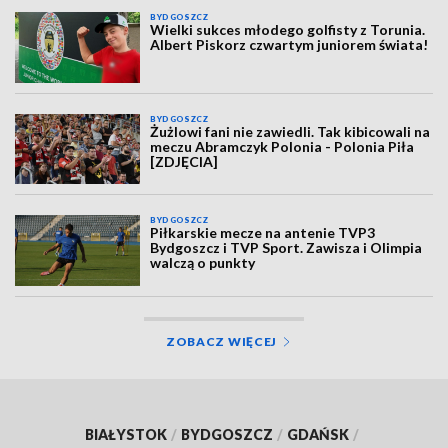
BYDGOSZCZ
Wielki sukces młodego golfisty z Torunia.
Albert Piskorz czwartym juniorem świata!
BYDGOSZCZ
Żużlowi fani nie zawiedli. Tak kibicowali na
meczu Abramczyk Polonia - Polonia Piła
[ZDJĘCIA]
BYDGOSZCZ
Piłkarskie mecze na antenie TVP3
Bydgoszcz i TVP Sport. Zawisza i Olimpia
walczą o punkty
ZOBACZ WIĘCEJ
BIAŁYSTOK
/
BYDGOSZCZ
/
GDAŃSK
/