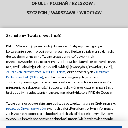
OPOLE
/
POZNAŃ
/
RZESZÓW
/
SZCZECIN
/
WARSZAWA
/
WROCŁAW
Szanujemy Twoją prywatność
Dołącz do nas:
Kliknij "Akceptuję i przechodzę do serwisu", aby wyrazić zgody na
korzystanie z technologii automatycznego śledzenia i zbierania danych,
TVP
dostęp do informacji na Twoim urządzeniu końcowym i ich
Abonament TVP
przechowywanie oraz na przetwarzanie Twoich danych osobowych przez
Regulamin TVP
nas, czyli Telewizję Polską S.A. w likwidacji (zwaną dalej również „TVP”),
Emisja w TVP
Polityka prywatności
Zaufanych Partnerów z IAB* (1201 firm)
oraz pozostałych
Zaufanych
Partnerów TVP (93 firm)
, w celach marketingowych (w tym do
Centrum informacji TVP
Moje zgody
zautomatyzowanego dopasowania reklam do Twoich zainteresowań i
mierzenia ich skuteczności) i pozostałych, które wskazujemy poniżej, a
Naziemna Telewizja Cyfrowa
Pomoc
także zgody na udostępnianie przez nas identyfikatora PPID do Google.
Sklep TVP
Biuro reklamy
Twoje dane osobowe zbierane podczas odwiedzania przez Ciebie naszych
Rada Programowa
Kontakt
poszczególnych serwisów
zwanych dalej „Portalem”, w tym informacje
zapisywane za pomocą technologii takich jak: pliki cookie, sygnalizatory
System NOS
WWW lub innych podobnych technologii umożliwiających świadczenie
dopasowanych i bezpiecznych usług, personalizację treści oraz reklam,
Informacje o nadawcy
Kanały