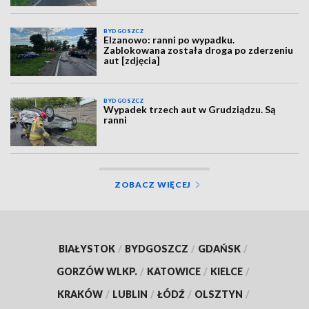
BYDGOSZCZ
Elzanowo: ranni po wypadku.
Zablokowana została droga po zderzeniu
aut [zdjęcia]
BYDGOSZCZ
Wypadek trzech aut w Grudziądzu. Są
ranni
ZOBACZ WIĘCEJ
BIAŁYSTOK
/
BYDGOSZCZ
/
GDAŃSK
/
GORZÓW WLKP.
/
KATOWICE
/
KIELCE
/
KRAKÓW
/
LUBLIN
/
ŁÓDŹ
/
OLSZTYN
/