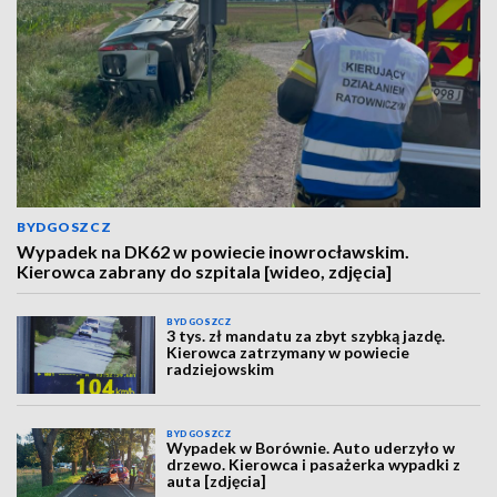
BYDGOSZCZ
Wypadek na DK62 w powiecie inowrocławskim.
Kierowca zabrany do szpitala [wideo, zdjęcia]
BYDGOSZCZ
3 tys. zł mandatu za zbyt szybką jazdę.
Kierowca zatrzymany w powiecie
radziejowskim
BYDGOSZCZ
Wypadek w Borównie. Auto uderzyło w
drzewo. Kierowca i pasażerka wypadki z
auta [zdjęcia]