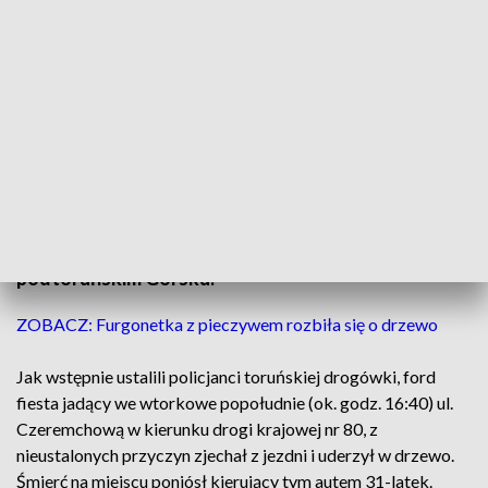
Do tragedii doszło na drodze lokalnej
31-latek nie przeżył wypadku na drodze w
podtoruńskim Górsku.
ZOBACZ: Furgonetka z pieczywem rozbiła się o drzewo
Jak wstępnie ustalili policjanci toruńskiej drogówki, ford
fiesta jadący we wtorkowe popołudnie (ok. godz. 16:40) ul.
Czeremchową w kierunku drogi krajowej nr 80, z
nieustalonych przyczyn zjechał z jezdni i uderzył w drzewo.
Śmierć na miejscu poniósł kierujący tym autem 31-latek.