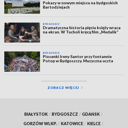
Pokazy w nowym miejscu na bydgoskich
Bartodziejach
BYDGOSZCZ
Dramatyczna historia pięciu księży wraca
na ekran. W Tucholi kręcą film „Medalik”
BYDGOSZCZ
Piosenki Ireny Santor przy fontannie
Potop w Bydgoszczy. Muzyczna uczta
ZOBACZ WIĘCEJ
BIAŁYSTOK
/
BYDGOSZCZ
/
GDAŃSK
/
GORZÓW WLKP.
/
KATOWICE
/
KIELCE
/