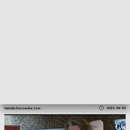
POWRÓT DO
BYDGOSZCZ
TVP REGIONY
„Tofifest”: W Toruniu rozpoczął się
najbardziej niepokorny festiwal filmowy
2021-06-30
Natalia Kurowska, tom