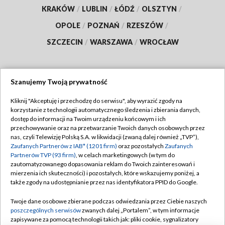
KRAKÓW
/
LUBLIN
/
ŁÓDŹ
/
OLSZTYN
/
OPOLE
/
POZNAŃ
/
RZESZÓW
/
SZCZECIN
/
WARSZAWA
/
WROCŁAW
Szanujemy Twoją prywatność
Dołącz do nas:
Kliknij "Akceptuję i przechodzę do serwisu", aby wyrazić zgody na
korzystanie z technologii automatycznego śledzenia i zbierania danych,
TVP
dostęp do informacji na Twoim urządzeniu końcowym i ich
Abonament TVP
przechowywanie oraz na przetwarzanie Twoich danych osobowych przez
Regulamin TVP
nas, czyli Telewizję Polską S.A. w likwidacji (zwaną dalej również „TVP”),
Emisja w TVP
Polityka prywatności
Zaufanych Partnerów z IAB* (1201 firm)
oraz pozostałych
Zaufanych
Partnerów TVP (93 firm)
, w celach marketingowych (w tym do
Centrum informacji TVP
Moje zgody
zautomatyzowanego dopasowania reklam do Twoich zainteresowań i
mierzenia ich skuteczności) i pozostałych, które wskazujemy poniżej, a
Naziemna Telewizja Cyfrowa
Pomoc
także zgody na udostępnianie przez nas identyfikatora PPID do Google.
Sklep TVP
Biuro reklamy
Twoje dane osobowe zbierane podczas odwiedzania przez Ciebie naszych
Rada Programowa
Kontakt
poszczególnych serwisów
zwanych dalej „Portalem”, w tym informacje
zapisywane za pomocą technologii takich jak: pliki cookie, sygnalizatory
System NOS