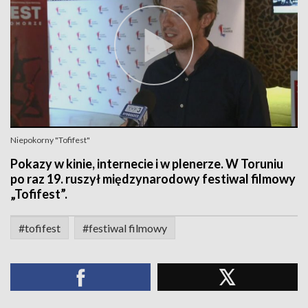
Niepokorny "Tofifest"
Pokazy w kinie, internecie i w plenerze. W Toruniu
po raz 19. ruszył międzynarodowy festiwal filmowy
„Tofifest”.
#tofifest
#festiwal filmowy