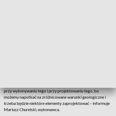
W ciągu dwóch lat powstanie nowy budynek z lądowiskiem
dla śmigłowców, szpitalny oddział ratunkowy i główny blok
operacyjny. W obiekcie będą mieściły się także oddziały
zabiegowe. – Szpital ma sale operacyjne, ale budowane
trochę w innym systemie, co oddział do sala operacyjna, nie
są zintegrowane, nie można tego lepiej wykorzystać, a
naprawa starej infrastruktury jest czasochłonna,
pracochłonna, my potrzebujemy nowoczesności. Tak
naprawdę budujemy serce tego szpitala – podkreśla Karolina
Welka, dyrektor szpitala we Włocławku.
Zanim jednak powstanie nowe, wyburzyć trzeba to co
wysłużone. Nowy budynek powstanie w miejscu jednego z
istniejących pawilonów. - To wymaga dosyć dużo staranności
przy wykonywaniu tego i przy projektowaniu tego, bo
możemy napotkać na zróżnicowane warunki geologiczne i
trzeba będzie niektóre elementy zaprojektować – informuje
Mariusz Churelski, wykonawca.