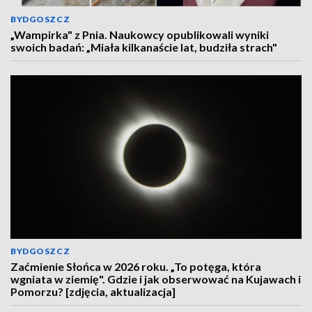
BYDGOSZCZ
„Wampirka" z Pnia. Naukowcy opublikowali wyniki
swoich badań: „Miała kilkanaście lat, budziła strach"
BYDGOSZCZ
Zaćmienie Słońca w 2026 roku. „To potęga, która
wgniata w ziemię". Gdzie i jak obserwować na Kujawach i
Pomorzu? [zdjęcia, aktualizacja]