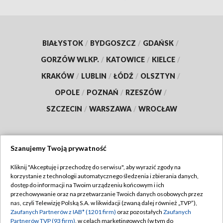
BIAŁYSTOK
/
BYDGOSZCZ
/
GDAŃSK
/
GORZÓW WLKP.
/
KATOWICE
/
KIELCE
/
KRAKÓW
/
LUBLIN
/
ŁÓDŹ
/
OLSZTYN
/
OPOLE
/
POZNAŃ
/
RZESZÓW
/
SZCZECIN
/
WARSZAWA
/
WROCŁAW
Szanujemy Twoją prywatność
Dołącz do nas:
Kliknij "Akceptuję i przechodzę do serwisu", aby wyrazić zgody na
korzystanie z technologii automatycznego śledzenia i zbierania danych,
TVP
dostęp do informacji na Twoim urządzeniu końcowym i ich
Abonament TVP
przechowywanie oraz na przetwarzanie Twoich danych osobowych przez
Regulamin TVP
nas, czyli Telewizję Polską S.A. w likwidacji (zwaną dalej również „TVP”),
Emisja w TVP
Polityka prywatności
Zaufanych Partnerów z IAB* (1201 firm)
oraz pozostałych
Zaufanych
Partnerów TVP (93 firm)
, w celach marketingowych (w tym do