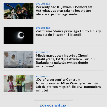
BYDGOSZCZ
Perseidy nad Kujawami i Pomorzem.
Astrobazy zapraszają na bezpłatne
obserwacje nocnego nieba
BYDGOSZCZ
Zaćmienie Słońca przyciąga tłumy. Polacy
ruszają do Hiszpanii i Islandii
BYDGOSZCZ
Międzynarodowy Instytut Chemii
Analitycznej PAN już działa w Toruniu.
Badania na najwyższym poziomie
naukowym!
BYDGOSZCZ
„Dzień z sercem” w Centrum
Nowoczesności Młyn Wiedzy w Toruniu.
Jak działa ten mięsień, ile krwi pompuje w
minutę?
ZOBACZ WIĘCEJ