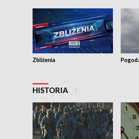
kiszeniu ogórków w gminie Łasin
recept po
Dalszy ci
wywiesza
Zbliżenia
Pogod
HISTORIA