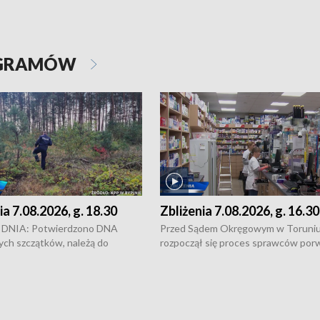
OGRAMÓW
ia 7.08.2026, g. 18.30
Zbliżenia 7.08.2026, g. 16.30
DNIA: Potwierdzono DNA
Przed Sądem Okręgowym w Toruni
ych szczątków, należą do
rozpoczął się proces sprawców por
j Jowity Zielińskiej • Tragiczny
pobicie i tortur pod Grudziądzem • 
c serwisowych w studni w Solcu
zł - tyle mogą wynosić straty po poż
 • Festiwal dziewięciu wzgórz
przy ul. Kossaka w Bydgoszczy •
e i Festiwal Wisły w kilku
Niebezpiecznie na drogach regionu 
regionu • Problem z realizacją
Dalszy ciąg sporu o pranie na bydgo