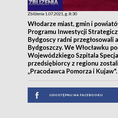
Zbliżenia 1.07.2021, g. 8:30
Włodarze miast, gmin i powiató
Programu Inwestycji Strategic
Bydgoscy radni przegłosowali 
Bydgoszczy. We Włocławku po
Wojewódzkiego Szpitala Specjal
przedsiębiorcy z regionu zosta
„Pracodawca Pomorza i Kujaw".
UDOSTĘPNIJ NA FACEBOOKU