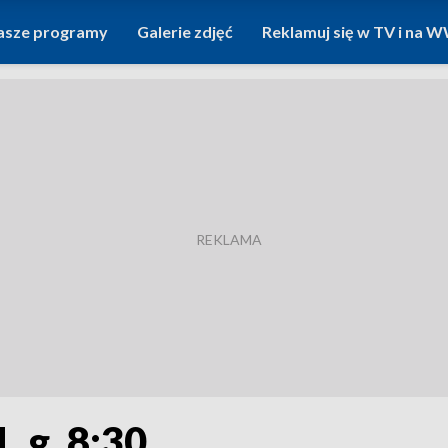
asze programy
Galerie zdjęć
Reklamuj się w TV i na
, g. 8:30