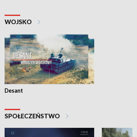
WOJSKO
Desant
SPOŁECZEŃSTWO