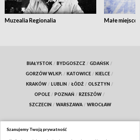
Muzealia Regionalia
Małe miejscow
BIAŁYSTOK
/
BYDGOSZCZ
/
GDAŃSK
/
GORZÓW WLKP.
/
KATOWICE
/
KIELCE
/
KRAKÓW
/
LUBLIN
/
ŁÓDŹ
/
OLSZTYN
/
OPOLE
/
POZNAŃ
/
RZESZÓW
/
SZCZECIN
/
WARSZAWA
/
WROCŁAW
Szanujemy Twoją prywatność
Dołącz do nas: