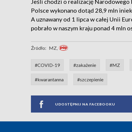
Jeśli chodzi o realizację Narodoweg
Polsce wykonano dotąd 28,9 mln iniekc
A uznawany od 1 lipca w całej Unii Eu
pobrało w naszym kraju ponad 4 mln o
Źródło:
MZ,
#COVID-19
#zakażenie
#MZ
#kwarantanna
#szczepienie
UDOSTĘPNIJ NA FACEBOOKU