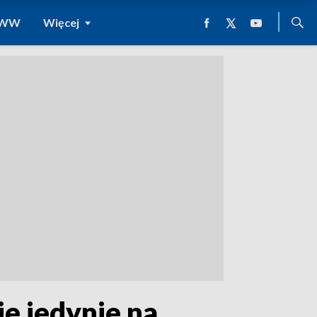
 WWW
Więcej
e jedynie na