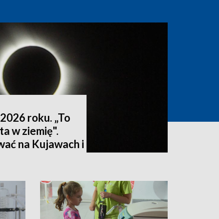
2026 roku. „To
ta w ziemię".
wać na Kujawach i
ktualizacja]