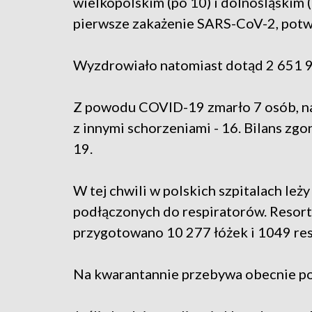
wielkopolskim (po 10) i dolnośląskim (
pierwsze zakażenie SARS-CoV-2, potw
Wyzdrowiało natomiast dotąd 2 651 
Z powodu COVID-19 zmarło 7 osób, n
z innymi schorzeniami - 16. Bilans z
19.
W tej chwili w polskich szpitalach leż
podłączonych do respiratorów. Resort
przygotowano 10 277 łóżek i 1049 res
Na kwarantannie przebywa obecnie pon