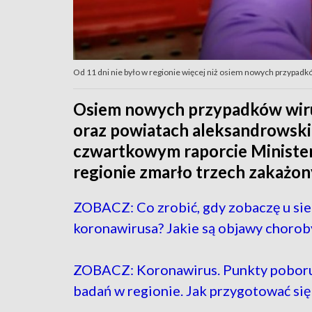
Od 11 dni nie było w regionie więcej niż osiem nowych przypad
Osiem nowych przypadków wir
oraz powiatach aleksandrowsk
czwartkowym raporcie Minister
regionie zmarło trzech zakażon
ZOBACZ: Co zrobić, gdy zobaczę u si
koronawirusa? Jakie są objawy chorob
ZOBACZ: Koronawirus. Punkty pobor
badań w regionie. Jak przygotować się