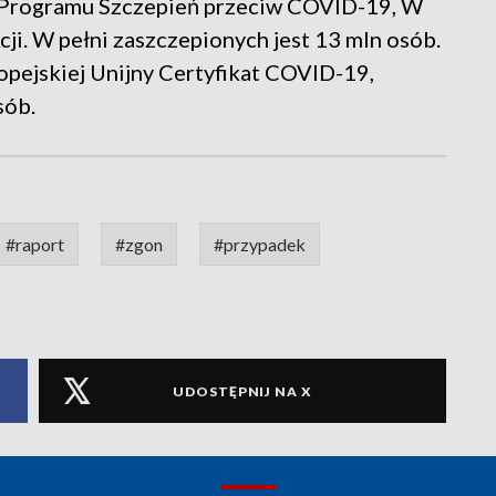
o Programu Szczepień przeciw COVID-19, W
ji. W pełni zaszczepionych jest 13 mln osób.
ropejskiej Unijny Certyfikat COVID-19,
sób.
#raport
#zgon
#przypadek
UDOSTĘPNIJ NA X