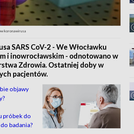
ków koronawirusa
usa SARS CoV-2 - We Włocławku
im i inowrocławskim - odnotowano w
stwa Zdrowia. Ostatniej doby w
ych pacjentów.
ebie objawy
y?
u próbek do
 do badania?