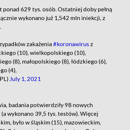
t ponad 629 tys. osób. Ostatniej doby pełną
ącznie wykonano już 1,542 mln iniekcji, z
.
rzypadków zakażenia
#koronawirus
z
iego (10), wielkopolskiego (10),
go (8), małopolskiego (8), łódzkiego (6),
o (4),
_PL)
July 1, 2021
wia, badania potwierdziły 98 nowych
a wykonano 39,5 tys. testów). Więcej
kim, było w śląskim (15), mazowieckim,