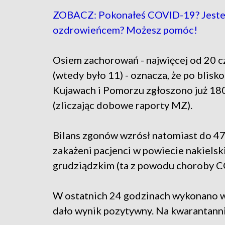
ZOBACZ: Pokonałeś COVID-19? Jeste
ozdrowieńcem? Możesz pomóc!
Osiem zachorowań - najwięcej od 20 
(wtedy było 11) - oznacza, że po blisk
Kujawach i Pomorzu zgłoszono już 1
(zliczając dobowe raporty MZ).
Bilans zgonów wzrósł natomiast do 470
zakażeni pacjenci w powiecie nakielski
grudziądzkim (ta z powodu choroby C
W ostatnich 24 godzinach wykonano w
dało wynik pozytywny. Na kwarantann