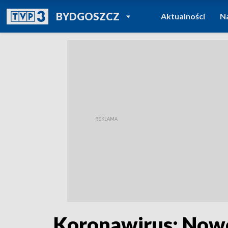
POWRÓT DO
BYDGOSZCZ
Aktualności
N
TVP REGIONY
Koronawirus: Nowe