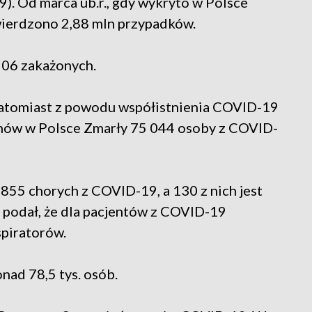
9). Od marca ub.r., gdy wykryto w Polsce
ierdzono 2,88 mln przypadków.
906 zakażonych.
atomiast z powodu współistnienia COVID-19
gonów w Polsce Zmarły 75 044 osoby z COVID-
y 855 chorych z COVID-19, a 130 z nich jest
 podał, że dla pacjentów z COVID-19
piratorów.
ad 78,5 tys. osób.