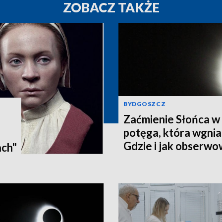
ZOBACZ TAKŻE
BYDGOSZCZ
Zaćmienie Słońca w 
potęga, która wgnia
:
Gdzie i jak obserwo
ach"
Pomorzu? [zdjęcia, a