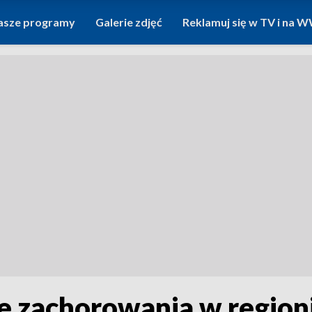
asze programy
Galerie zdjęć
Reklamuj się w TV i na
 zachorowania w regioni