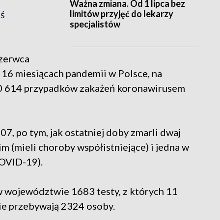
Ważna zmiana. Od 1 lipca bez
limitów przyjęć do lekarzy
ś
specjalistów
czerwca
o 16 miesiącach pandemii w Polsce, na
80 614 przypadków zakażeń koronawirusem
7, po tym, jak ostatniej doby zmarli dwaj
m (mieli choroby współistniejące) i jedna w
OVID-19).
 województwie 1683 testy, z których 11
ie przebywają 2324 osoby.