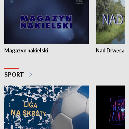
Magazyn nakielski
Nad Drwęcą
SPORT