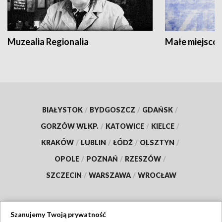
Muzealia Regionalia
Małe miejscow
BIAŁYSTOK
/
BYDGOSZCZ
/
GDAŃSK
/
GORZÓW WLKP.
/
KATOWICE
/
KIELCE
/
KRAKÓW
/
LUBLIN
/
ŁÓDŹ
/
OLSZTYN
/
OPOLE
/
POZNAŃ
/
RZESZÓW
/
SZCZECIN
/
WARSZAWA
/
WROCŁAW
Szanujemy Twoją prywatność