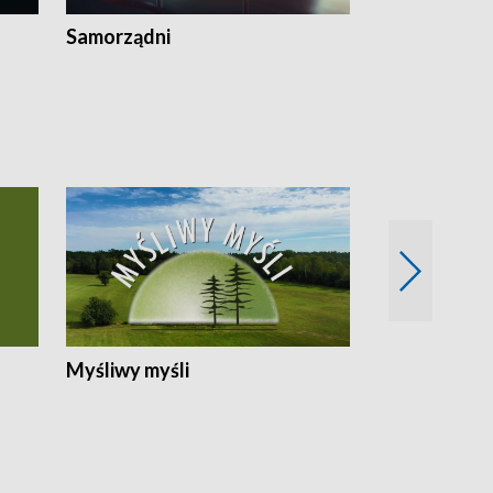
Samorządni
Wspólna sp
Myśliwy myśli
Spotkania z 