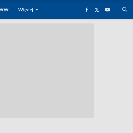
 WWW
Więcej