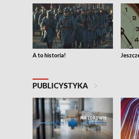
A to historia!
Jeszcze
PUBLICYSTYKA