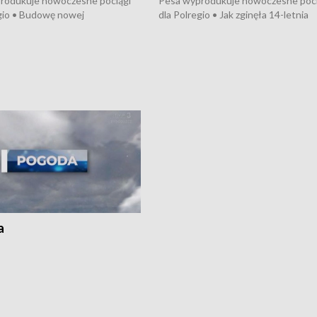
rodukuje nowoczesne pociągi
Pesa wyprodukuje nowoczesne poci
gio • Budowę nowej
dla Polregio • Jak zginęła 14-letnia
ktury gazowej między
dziewczyna z Torunia • Nowelizacja
m a Gustorzynem. •
ustawy o pomocy społecznej już
rsje wokół Wojewódzkiego
obowiązuje • W lasach pojawiły się ku
Specjalistycznego we
borowiki • Urodzaj kukurydzy w regi
 • Jaka była przyczyna śmierci
i z Torunia • Nowelizacja ustawy
społecznej już obowiązuje
a