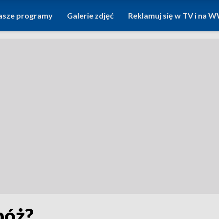
asze programy
Galerie zdjęć
Reklamuj się w TV i na
bóż?