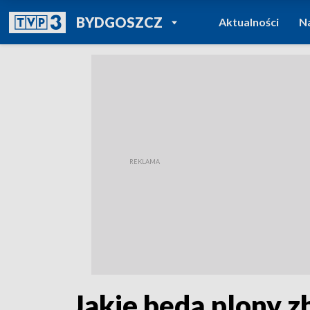
POWRÓT DO
BYDGOSZCZ
Aktualności
N
TVP REGIONY
Jakie będą plony z