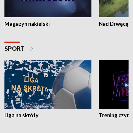
Magazyn nakielski
Nad Drwęcą
SPORT
Liga na skróty
Trening czyni 