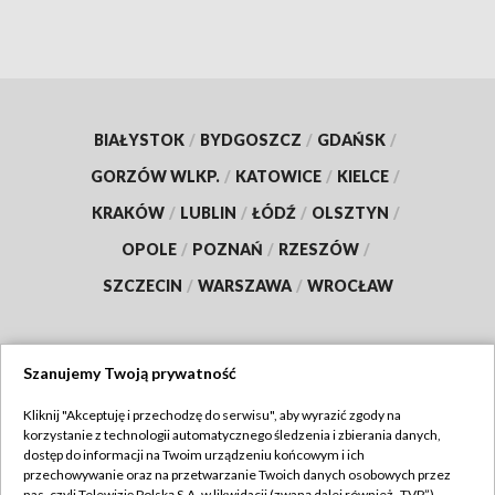
BIAŁYSTOK
/
BYDGOSZCZ
/
GDAŃSK
/
GORZÓW WLKP.
/
KATOWICE
/
KIELCE
/
KRAKÓW
/
LUBLIN
/
ŁÓDŹ
/
OLSZTYN
/
OPOLE
/
POZNAŃ
/
RZESZÓW
/
SZCZECIN
/
WARSZAWA
/
WROCŁAW
Szanujemy Twoją prywatność
Dołącz do nas:
Kliknij "Akceptuję i przechodzę do serwisu", aby wyrazić zgody na
korzystanie z technologii automatycznego śledzenia i zbierania danych,
TVP
dostęp do informacji na Twoim urządzeniu końcowym i ich
Abonament TVP
przechowywanie oraz na przetwarzanie Twoich danych osobowych przez
Regulamin TVP
nas, czyli Telewizję Polską S.A. w likwidacji (zwaną dalej również „TVP”),