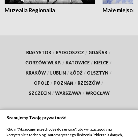
Muzealia Regionalia
Małe miejscow
BIAŁYSTOK
/
BYDGOSZCZ
/
GDAŃSK
/
GORZÓW WLKP.
/
KATOWICE
/
KIELCE
/
KRAKÓW
/
LUBLIN
/
ŁÓDŹ
/
OLSZTYN
/
OPOLE
/
POZNAŃ
/
RZESZÓW
/
SZCZECIN
/
WARSZAWA
/
WROCŁAW
Szanujemy Twoją prywatność
Dołącz do nas:
Kliknij "Akceptuję i przechodzę do serwisu", aby wyrazić zgody na
korzystanie z technologii automatycznego śledzenia i zbierania danych,
TVP