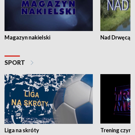
Magazyn nakielski
Nad Drwęcą
SPORT
Liga na skróty
Trening czyni 