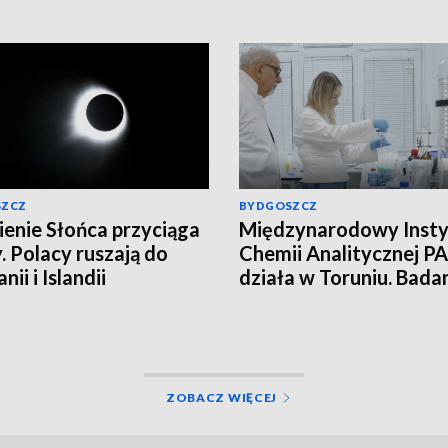
SZCZ
BYDGOSZCZ
enie Słońca przyciąga
Międzynarodowy Insty
. Polacy ruszają do
Chemii Analitycznej PA
nii i Islandii
działa w Toruniu. Bada
najwyższym poziomie
naukowym!
ZOBACZ WIĘCEJ