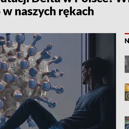
 w naszych rękach
N