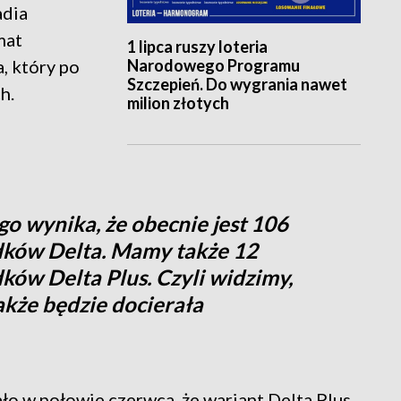
adia
mat
1 lipca ruszy loteria
Narodowego Programu
, który po
Szczepień. Do wygrania nawet
h.
milion złotych
go wynika, że obecnie jest 106
ków Delta. Mamy także 12
ów Delta Plus. Czyli widzimy,
także będzie docierała
o w połowie czerwca, że wariant Delta Plus,