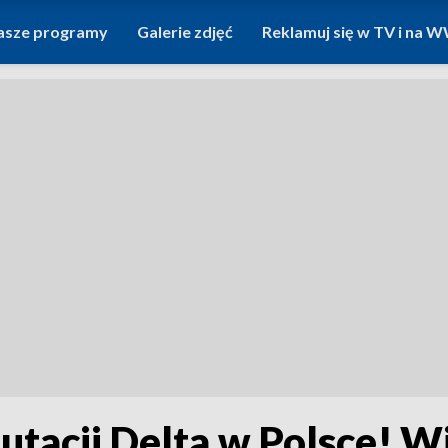
asze programy
Galerie zdjęć
Reklamuj się w TV i na
tacji Delta w Polsce! W