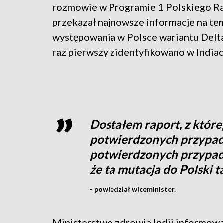
rozmowie w Programie 1 Polskiego R
przekazał najnowsze informacje na te
występowania w Polsce wariantu Delta
raz pierwszy zidentyfikowano w Indiac
Dostałem raport, z które
potwierdzonych przypad
potwierdzonych przypadk
że ta mutacja do Polski 
- powiedział wiceminister.
Ministerstwo zdrowia Indii informował