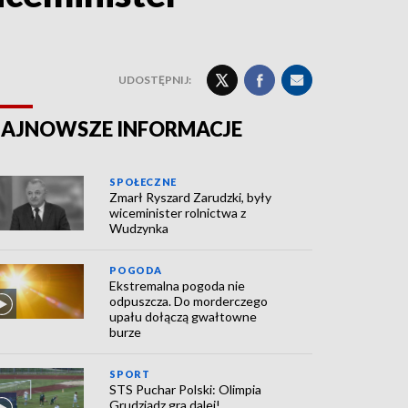
UDOSTĘPNIJ:
AJNOWSZE INFORMACJE
SPOŁECZNE
Zmarł Ryszard Zarudzki, były
wiceminister rolnictwa z
Wudzynka
POGODA
Ekstremalna pogoda nie
odpuszcza. Do morderczego
upału dołączą gwałtowne
burze
SPORT
STS Puchar Polski: Olimpia
Grudziądz gra dalej!