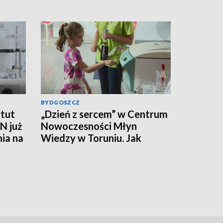
BYDGOSZCZ
tut
„Dzień z sercem” w Centrum
N już
Nowoczesności Młyn
nia na
Wiedzy w Toruniu. Jak
działa ten mięsień, ile krwi
pompuje w minutę?