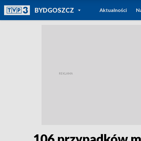
POWRÓT DO
BYDGOSZCZ
Aktualności
N
TVP REGIONY
106 przypadków mu