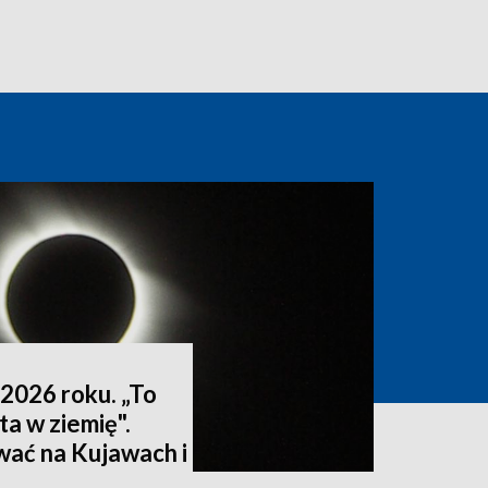
2026 roku. „To
ta w ziemię".
wać na Kujawach i
ktualizacja]