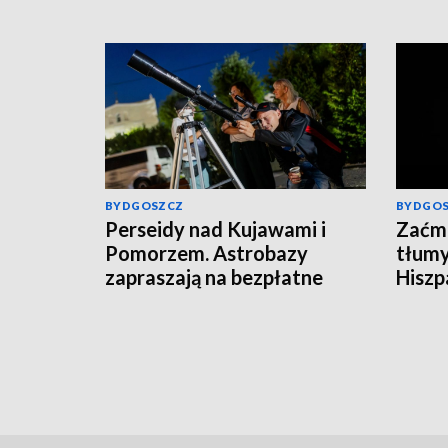
BYDGOSZCZ
BYDGO
Perseidy nad Kujawami i
Zaćmi
Pomorzem. Astrobazy
tłumy
zapraszają na bezpłatne
Hiszpa
obserwacje nocnego nieba