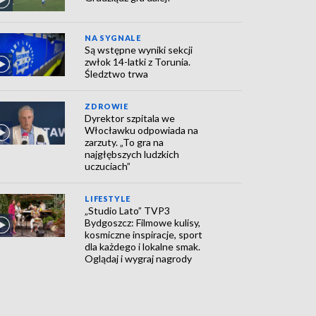
NA SYGNALE
Są wstępne wyniki sekcji
zwłok 14-latki z Torunia.
Śledztwo trwa
ZDROWIE
Dyrektor szpitala we
Włocławku odpowiada na
zarzuty. „To gra na
najgłębszych ludzkich
uczuciach”
LIFESTYLE
„Studio Lato” TVP3
Bydgoszcz: Filmowe kulisy,
kosmiczne inspiracje, sport
dla każdego i lokalne smak.
Oglądaj i wygraj nagrody