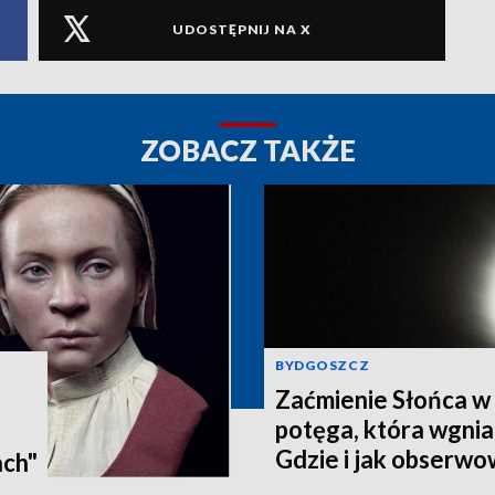
UDOSTĘPNIJ NA X
ZOBACZ TAKŻE
BYDGOSZCZ
Zaćmienie Słońca w 
potęga, która wgnia
:
Gdzie i jak obserwo
ach"
Pomorzu? [zdjęcia, a