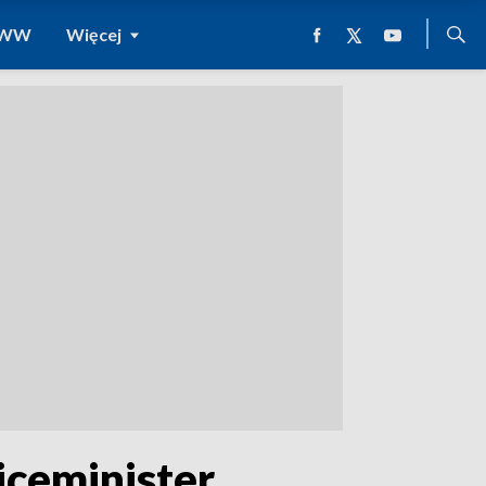
 WWW
Więcej
iceminister