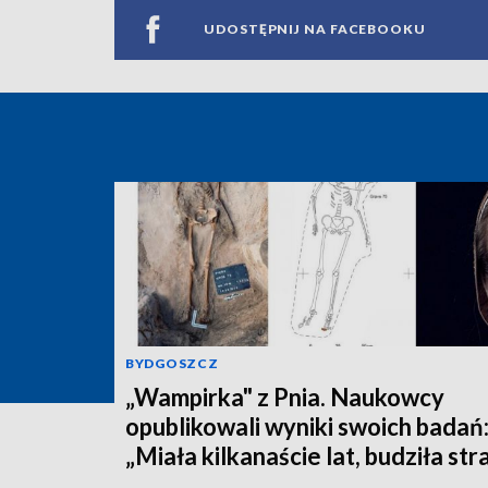
UDOSTĘPNIJ NA FACEBOOKU
BYDGOSZCZ
„Wampirka" z Pnia. Naukowcy
opublikowali wyniki swoich badań
„Miała kilkanaście lat, budziła str