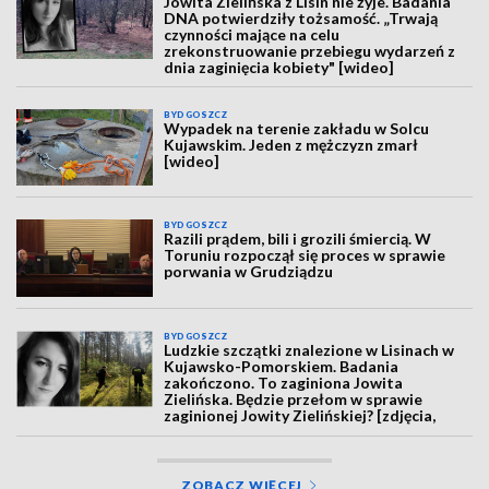
Jowita Zielińska z Lisin nie żyje. Badania
DNA potwierdziły tożsamość. „Trwają
czynności mające na celu
zrekonstruowanie przebiegu wydarzeń z
dnia zaginięcia kobiety" [wideo]
BYDGOSZCZ
Wypadek na terenie zakładu w Solcu
Kujawskim. Jeden z mężczyzn zmarł
[wideo]
BYDGOSZCZ
Razili prądem, bili i grozili śmiercią. W
Toruniu rozpoczął się proces w sprawie
porwania w Grudziądzu
BYDGOSZCZ
Ludzkie szczątki znalezione w Lisinach w
Kujawsko-Pomorskiem. Badania
zakończono. To zaginiona Jowita
Zielińska. Będzie przełom w sprawie
zaginionej Jowity Zielińskiej? [zdjęcia,
wideo, aktualizacja]
ZOBACZ WIĘCEJ