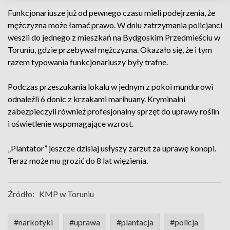
Funkcjonariusze już od pewnego czasu mieli podejrzenia, że
mężczyzna może łamać prawo. W dniu zatrzymania policjanci
weszli do jednego z mieszkań na Bydgoskim Przedmieściu w
Toruniu, gdzie przebywał mężczyzna. Okazało się, że i tym
razem typowania funkcjonariuszy były trafne.
Podczas przeszukania lokalu w jednym z pokoi mundurowi
odnaleźli 6 donic z krzakami marihuany. Kryminalni
zabezpieczyli również profesjonalny sprzęt do uprawy roślin
i oświetlenie wspomagające wzrost.
„Plantator” jeszcze dzisiaj usłyszy zarzut za uprawę konopi.
Teraz może mu grozić do 8 lat więzienia.
Źródło:
KMP w Toruniu
#narkotyki
#uprawa
#plantacja
#policja