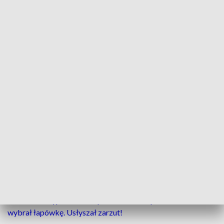
Plantator” jeszcze dzisiaj usłyszy zarzut za uprawę konopi. Teraz może mu
grozić do 8 lat więzienia. (fot.policja.gov.pl)
Kryminalni z komisariatu na toruńskim Śródmieściu
w czwartek (01.07) zatrzymali 41-latka
podejrzanego o łamanie ustawy o przeciwdziałaniu
narkomanii. Funkcjonariusze w jego mieszkaniu
odkryli doniczki z marihuaną. Mężczyźnie grozi do 8
lat więzienia.
ZOBACZ: Wyprzedzał na pasach. Miał zapłacić mandat,
wybrał łapówkę. Usłyszał zarzut!