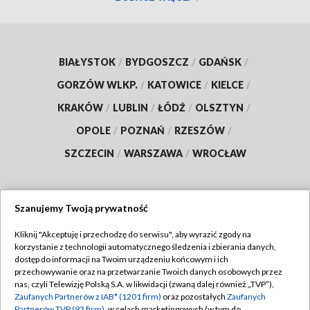
BIAŁYSTOK
/
BYDGOSZCZ
/
GDAŃSK
/
GORZÓW WLKP.
/
KATOWICE
/
KIELCE
/
KRAKÓW
/
LUBLIN
/
ŁÓDŹ
/
OLSZTYN
/
OPOLE
/
POZNAŃ
/
RZESZÓW
/
SZCZECIN
/
WARSZAWA
/
WROCŁAW
Szanujemy Twoją prywatność
Dołącz do nas:
Kliknij "Akceptuję i przechodzę do serwisu", aby wyrazić zgody na
korzystanie z technologii automatycznego śledzenia i zbierania danych,
TVP
dostęp do informacji na Twoim urządzeniu końcowym i ich
Abonament TVP
przechowywanie oraz na przetwarzanie Twoich danych osobowych przez
Regulamin TVP
nas, czyli Telewizję Polską S.A. w likwidacji (zwaną dalej również „TVP”),
Emisja w TVP
Polityka prywatności
Zaufanych Partnerów z IAB* (1201 firm)
oraz pozostałych
Zaufanych
Partnerów TVP (93 firm)
, w celach marketingowych (w tym do