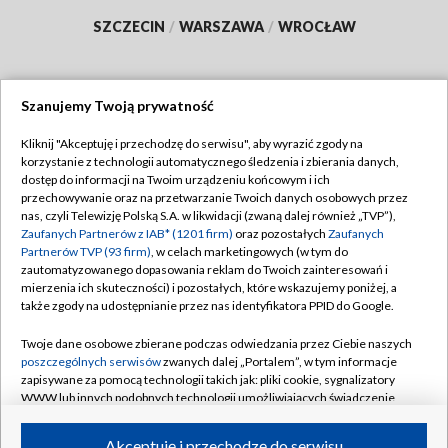
SZCZECIN
/
WARSZAWA
/
WROCŁAW
Szanujemy Twoją prywatność
Dołącz do nas:
Kliknij "Akceptuję i przechodzę do serwisu", aby wyrazić zgody na
korzystanie z technologii automatycznego śledzenia i zbierania danych,
TVP
dostęp do informacji na Twoim urządzeniu końcowym i ich
Abonament TVP
przechowywanie oraz na przetwarzanie Twoich danych osobowych przez
Regulamin TVP
nas, czyli Telewizję Polską S.A. w likwidacji (zwaną dalej również „TVP”),
Emisja w TVP
Polityka prywatności
Zaufanych Partnerów z IAB* (1201 firm)
oraz pozostałych
Zaufanych
Partnerów TVP (93 firm)
, w celach marketingowych (w tym do
Centrum informacji TVP
Moje zgody
zautomatyzowanego dopasowania reklam do Twoich zainteresowań i
mierzenia ich skuteczności) i pozostałych, które wskazujemy poniżej, a
Naziemna Telewizja Cyfrowa
Pomoc
także zgody na udostępnianie przez nas identyfikatora PPID do Google.
Sklep TVP
Biuro reklamy
Twoje dane osobowe zbierane podczas odwiedzania przez Ciebie naszych
Rada Programowa
Kontakt
poszczególnych serwisów
zwanych dalej „Portalem”, w tym informacje
zapisywane za pomocą technologii takich jak: pliki cookie, sygnalizatory
System NOS
WWW lub innych podobnych technologii umożliwiających świadczenie
dopasowanych i bezpiecznych usług, personalizację treści oraz reklam,
Informacje o nadawcy
Kanały
udostępnianie funkcji mediów społecznościowych oraz analizowanie
Akceptuję i przechodzę do serwisu