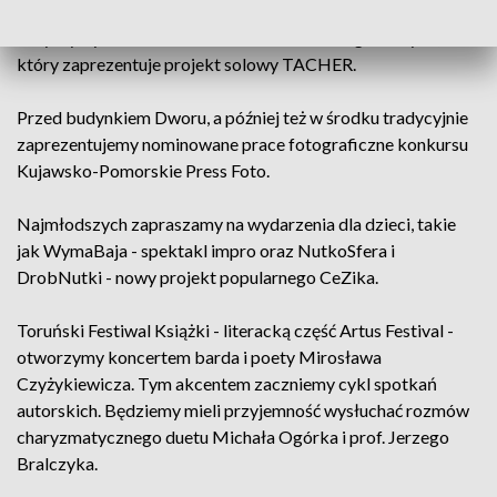
relaksujący głos Janka Traczyka, znanego z Teatru Buffo.
Usłyszymy także Maćka Tachera - toruńskiego muzyka,
który zaprezentuje projekt solowy TACHER.
Przed budynkiem Dworu, a później też w środku tradycyjnie
zaprezentujemy nominowane prace fotograficzne konkursu
Kujawsko-Pomorskie Press Foto.
Najmłodszych zapraszamy na wydarzenia dla dzieci, takie
jak WymaBaja - spektakl impro oraz NutkoSfera i
DrobNutki - nowy projekt popularnego CeZika.
Toruński Festiwal Książki - literacką część Artus Festival -
otworzymy koncertem barda i poety Mirosława
Czyżykiewicza. Tym akcentem zaczniemy cykl spotkań
autorskich. Będziemy mieli przyjemność wysłuchać rozmów
charyzmatycznego duetu Michała Ogórka i prof. Jerzego
Bralczyka.