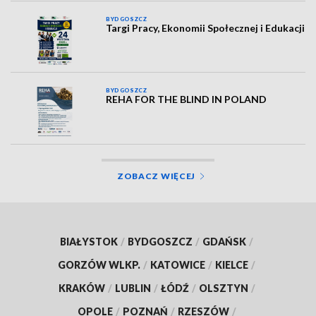
BYDGOSZCZ
Targi Pracy, Ekonomii Społecznej i Edukacji
BYDGOSZCZ
REHA FOR THE BLIND IN POLAND
ZOBACZ WIĘCEJ
BIAŁYSTOK
/
BYDGOSZCZ
/
GDAŃSK
/
GORZÓW WLKP.
/
KATOWICE
/
KIELCE
/
KRAKÓW
/
LUBLIN
/
ŁÓDŹ
/
OLSZTYN
/
OPOLE
/
POZNAŃ
/
RZESZÓW
/