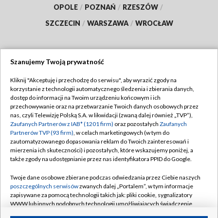
OPOLE
/
POZNAŃ
/
RZESZÓW
/
SZCZECIN
/
WARSZAWA
/
WROCŁAW
Szanujemy Twoją prywatność
Dołącz do nas:
Kliknij "Akceptuję i przechodzę do serwisu", aby wyrazić zgody na
korzystanie z technologii automatycznego śledzenia i zbierania danych,
TVP
dostęp do informacji na Twoim urządzeniu końcowym i ich
Abonament TVP
przechowywanie oraz na przetwarzanie Twoich danych osobowych przez
Regulamin TVP
nas, czyli Telewizję Polską S.A. w likwidacji (zwaną dalej również „TVP”),
Emisja w TVP
Polityka prywatności
Zaufanych Partnerów z IAB* (1201 firm)
oraz pozostałych
Zaufanych
Partnerów TVP (93 firm)
, w celach marketingowych (w tym do
Centrum informacji TVP
Moje zgody
zautomatyzowanego dopasowania reklam do Twoich zainteresowań i
mierzenia ich skuteczności) i pozostałych, które wskazujemy poniżej, a
Naziemna Telewizja Cyfrowa
Pomoc
także zgody na udostępnianie przez nas identyfikatora PPID do Google.
Sklep TVP
Biuro reklamy
Twoje dane osobowe zbierane podczas odwiedzania przez Ciebie naszych
Rada Programowa
Kontakt
poszczególnych serwisów
zwanych dalej „Portalem”, w tym informacje
zapisywane za pomocą technologii takich jak: pliki cookie, sygnalizatory
System NOS
WWW lub innych podobnych technologii umożliwiających świadczenie
dopasowanych i bezpiecznych usług, personalizację treści oraz reklam,
Informacje o nadawcy
Kanały