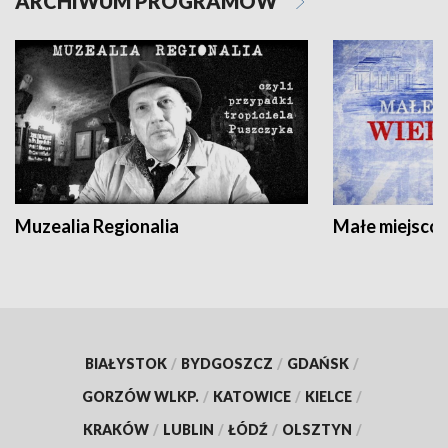
ARCHIWUM PROGRAMÓW
Muzealia Regionalia
Małe miejscow
BIAŁYSTOK
/
BYDGOSZCZ
/
GDAŃSK
/
GORZÓW WLKP.
/
KATOWICE
/
KIELCE
/
KRAKÓW
/
LUBLIN
/
ŁÓDŹ
/
OLSZTYN
/