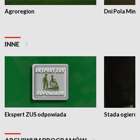
Agroregion
Dni Pola Min
INNE
Ekspert ZUS odpowiada
Stada ogieró