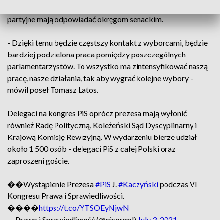
skutkować zmianami w strukturach ugrupowania. Podokręgi
partyjne mają odpowiadać okręgom senackim.
- Dzięki temu będzie częstszy kontakt z wyborcami, będzie
bardziej podzielona praca pomiędzy poszczególnych
parlamentarzystów. To wszystko ma zintensyfikować naszą
pracę, nasze działania, tak aby wygrać kolejne wybory -
mówił poseł Tomasz Latos.
Delegaci na kongres PiS oprócz prezesa mają wyłonić
również Radę Polityczną, Koleżeński Sąd Dyscyplinarny i
Krajową Komisję Rewizyjną. W wydarzeniu bierze udział
około 1 500 osób - delegaci PiS z całej Polski oraz
zaproszeni goście.
��Wystąpienie Prezesa
#PiS
J.
#Kaczyński
podczas VI
Kongresu Prawa i Sprawiedliwości.
����
https://t.co/YTSOEyNjwN
— Prawo i Sprawiedliwość (@pisorgpl)
July 3, 2021