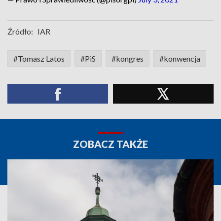
Źródło:
IAR
#Tomasz Latos
#PiS
#kongres
#konwencja
ZOBACZ TAKŻE