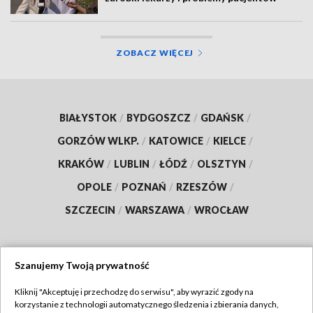
ZOBACZ WIĘCEJ
BIAŁYSTOK
/
BYDGOSZCZ
/
GDAŃSK
/
GORZÓW WLKP.
/
KATOWICE
/
KIELCE
/
KRAKÓW
/
LUBLIN
/
ŁÓDŹ
/
OLSZTYN
/
OPOLE
/
POZNAŃ
/
RZESZÓW
/
SZCZECIN
/
WARSZAWA
/
WROCŁAW
Szanujemy Twoją prywatność
Dołącz do nas:
Kliknij "Akceptuję i przechodzę do serwisu", aby wyrazić zgody na
korzystanie z technologii automatycznego śledzenia i zbierania danych,
TVP