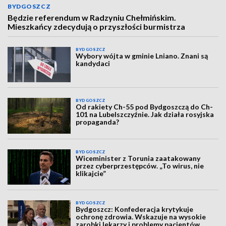
BYDGOSZCZ
Będzie referendum w Radzyniu Chełmińskim.
Mieszkańcy zdecydują o przyszłości burmistrza
BYDGOSZCZ
Wybory wójta w gminie Lniano. Znani są
kandydaci
BYDGOSZCZ
Od rakiety Ch-55 pod Bydgoszczą do Ch-
101 na Lubelszczyźnie. Jak działa rosyjska
propaganda?
BYDGOSZCZ
Wiceminister z Torunia zaatakowany
przez cyberprzestępców. „To wirus, nie
klikajcie”
BYDGOSZCZ
Bydgoszcz: Konfederacja krytykuje
ochronę zdrowia. Wskazuje na wysokie
zarobki lekarzy i problemy pacjentów