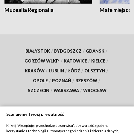
Muzealia Regionalia
Małe miejscow
BIAŁYSTOK
/
BYDGOSZCZ
/
GDAŃSK
/
GORZÓW WLKP.
/
KATOWICE
/
KIELCE
/
KRAKÓW
/
LUBLIN
/
ŁÓDŹ
/
OLSZTYN
/
OPOLE
/
POZNAŃ
/
RZESZÓW
/
SZCZECIN
/
WARSZAWA
/
WROCŁAW
Szanujemy Twoją prywatność
Dołącz do nas:
Kliknij "Akceptuję i przechodzę do serwisu", aby wyrazić zgody na
korzystanie z technologii automatycznego śledzenia i zbierania danych,
TVP