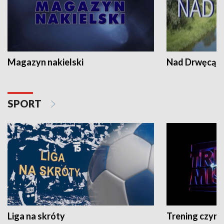
Magazyn nakielski
Nad Drwęcą
SPORT
Liga na skróty
Trening czyni 