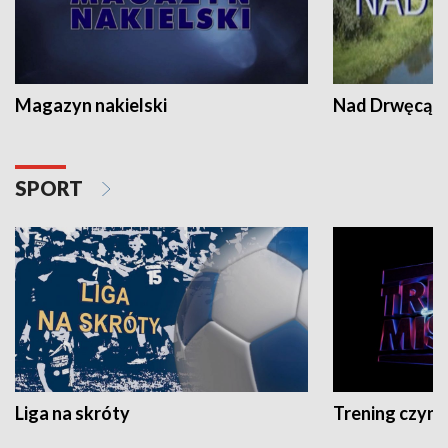
Magazyn nakielski
Nad Drwęcą
SPORT
Liga na skróty
Trening czyni 