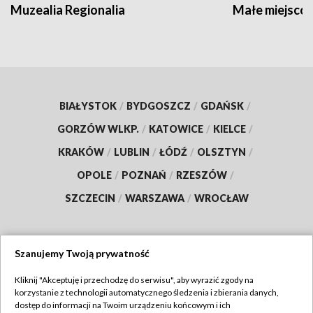
Muzealia Regionalia
Małe miejscow
BIAŁYSTOK
/
BYDGOSZCZ
/
GDAŃSK
/
GORZÓW WLKP.
/
KATOWICE
/
KIELCE
/
KRAKÓW
/
LUBLIN
/
ŁÓDŹ
/
OLSZTYN
/
OPOLE
/
POZNAŃ
/
RZESZÓW
/
SZCZECIN
/
WARSZAWA
/
WROCŁAW
Szanujemy Twoją prywatność
Dołącz do nas:
Kliknij "Akceptuję i przechodzę do serwisu", aby wyrazić zgody na
korzystanie z technologii automatycznego śledzenia i zbierania danych,
TVP
dostęp do informacji na Twoim urządzeniu końcowym i ich