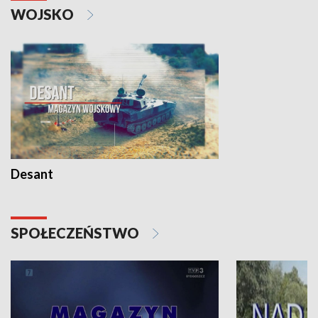
WOJSKO
Desant
SPOŁECZEŃSTWO