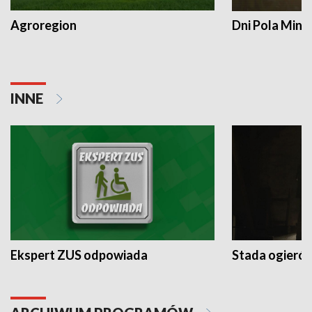
Agroregion
Dni Pola Min
INNE
Ekspert ZUS odpowiada
Stada ogieró