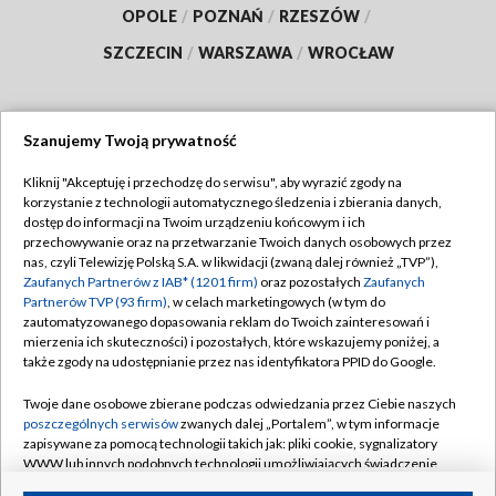
OPOLE
/
POZNAŃ
/
RZESZÓW
/
SZCZECIN
/
WARSZAWA
/
WROCŁAW
Szanujemy Twoją prywatność
Dołącz do nas:
Kliknij "Akceptuję i przechodzę do serwisu", aby wyrazić zgody na
korzystanie z technologii automatycznego śledzenia i zbierania danych,
TVP
dostęp do informacji na Twoim urządzeniu końcowym i ich
Abonament TVP
przechowywanie oraz na przetwarzanie Twoich danych osobowych przez
Regulamin TVP
nas, czyli Telewizję Polską S.A. w likwidacji (zwaną dalej również „TVP”),
Emisja w TVP
Polityka prywatności
Zaufanych Partnerów z IAB* (1201 firm)
oraz pozostałych
Zaufanych
Partnerów TVP (93 firm)
, w celach marketingowych (w tym do
Centrum informacji TVP
Moje zgody
zautomatyzowanego dopasowania reklam do Twoich zainteresowań i
mierzenia ich skuteczności) i pozostałych, które wskazujemy poniżej, a
Naziemna Telewizja Cyfrowa
Pomoc
także zgody na udostępnianie przez nas identyfikatora PPID do Google.
Sklep TVP
Biuro reklamy
Twoje dane osobowe zbierane podczas odwiedzania przez Ciebie naszych
Rada Programowa
Kontakt
poszczególnych serwisów
zwanych dalej „Portalem”, w tym informacje
zapisywane za pomocą technologii takich jak: pliki cookie, sygnalizatory
System NOS
WWW lub innych podobnych technologii umożliwiających świadczenie
dopasowanych i bezpiecznych usług, personalizację treści oraz reklam,
Informacje o nadawcy
Kanały