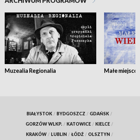
ARCHIWUM PROGRAMÓW
Muzealia Regionalia
Małe miejscow
BIAŁYSTOK
/
BYDGOSZCZ
/
GDAŃSK
/
GORZÓW WLKP.
/
KATOWICE
/
KIELCE
/
KRAKÓW
/
LUBLIN
/
ŁÓDŹ
/
OLSZTYN
/