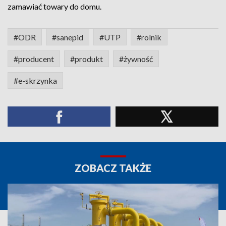
zamawiać towary do domu.
#ODR
#sanepid
#UTP
#rolnik
#producent
#produkt
#żywność
#e-skrzynka
ZOBACZ TAKŻE