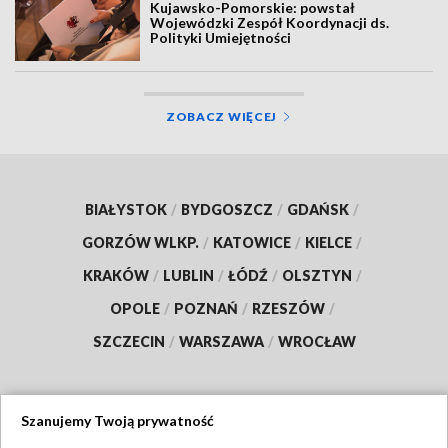
Kujawsko-Pomorskie: powstał
Wojewódzki Zespół Koordynacji ds.
Polityki Umiejętności
ZOBACZ WIĘCEJ
BIAŁYSTOK
/
BYDGOSZCZ
/
GDAŃSK
/
GORZÓW WLKP.
/
KATOWICE
/
KIELCE
/
KRAKÓW
/
LUBLIN
/
ŁÓDŹ
/
OLSZTYN
/
OPOLE
/
POZNAŃ
/
RZESZÓW
/
SZCZECIN
/
WARSZAWA
/
WROCŁAW
Szanujemy Twoją prywatność
Dołącz do nas: