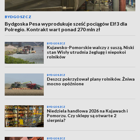
BYDGOSZCZ
Bydgoska Pesa wyprodukuje sześć pociągów Elf3 dla
Polregio. Kontrakt wart ponad 270 mln zł
BYDGOSZCZ
Kujawsko-Pomorskie walczy z suszą. Niski
stan Wisły utrudnia żeglugę i niepokoi
rolników
BYDGOSZCZ
Deszcz pokrzyżował plany rolników. Żniwa
mocno opóźnione
BYDGOSZCZ
Niedziela handlowa 2026 na Kujawach i
Pomorzu. Czy sklepy są otwarte 2
sierpnia?
BYDGOSZCZ