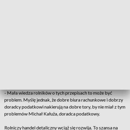
rolniczego, są wyprodukowane z sercem i
taką pieczołowitością, w związku z tym to
są krótkie serie, teraz bardzo popularne
- podkreśla Magdalena Woltmanowska z
Wojewódzkiej Stacji Sanitarno-Epidemiologicznej
w Olsztynie.
Trzeba jednak pamiętać o zasadach bezpieczeństwa.
Dlatego nadzór nad takim handlem mają inspekcja
weterynaryjna i sanitarna. Ważną kwestią jest też rozliczenie
z fiskusem. Mimo uproszczenia procedur, sprawia to jeszcze
kłopot.
- Mała wiedza rolników o tych przepisach to może być
problem. Myślę jednak, że dobre biura rachunkowe i dobrzy
doradcy podatkowi nakierują na dobre tory, by nie miał z tym
problemów Michał Kałuża, doradca podatkowy.
Rolniczy handel detaliczny wciąż się rozwija. To szansa na