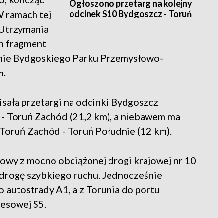
Ogłoszono przetarg na kolejny
odcinek S10 Bydgoszcz - Toruń
W ramach tej
 Utrzymania
n fragment
zenie Bydgoskiego Parku Przemysłowo-
m.
sała przetargi na odcinki Bydgoszcz
c - Toruń Zachód (21,2 km), a niebawem ma
 Toruń Zachód - Toruń Południe (12 km).
owy z mocno obciążonej drogi krajowej nr 10
drogę szybkiego ruchu. Jednocześnie
o autostrady A1, a z Torunia do portu
resowej S5.