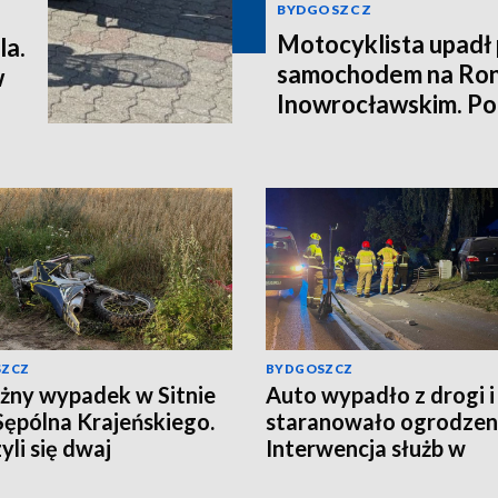
BYDGOSZCZ
Motocyklista upadł
la.
samochodem na Ron
w
Inowrocławskim. Poli
kierowcę
SZCZ
BYDGOSZCZ
ny wypadek w Sitnie
Auto wypadło z drogi i
Sępólna Krajeńskiego.
staranowało ogrodzen
yli się dwaj
Interwencja służb w
ykliści, w akcji
Gorczenicy