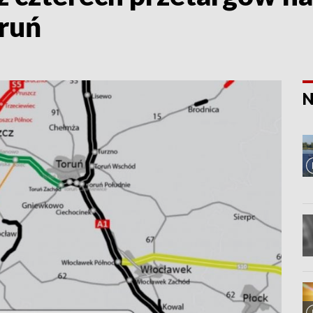
oruń
N