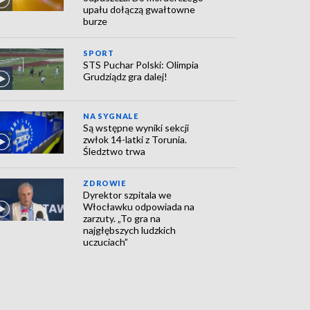
upału dołączą gwałtowne
burze
SPORT
STS Puchar Polski: Olimpia
Grudziądz gra dalej!
NA SYGNALE
Są wstępne wyniki sekcji
zwłok 14-latki z Torunia.
Śledztwo trwa
ZDROWIE
Dyrektor szpitala we
Włocławku odpowiada na
zarzuty. „To gra na
najgłębszych ludzkich
uczuciach”