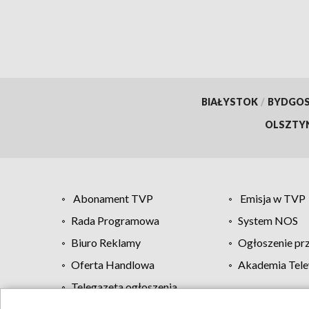
śmig
wynik
[aktu
BIAŁYSTOK
/
BYDGO
OLSZTY
Abonament TVP
Emisja w TVP
Rada Programowa
System NOS
Biuro Reklamy
Ogłoszenie pr
Oferta Handlowa
Akademia Tele
Telegazeta ogłoszenia