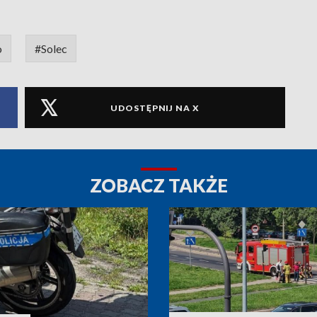
o
#Solec
UDOSTĘPNIJ NA X
ZOBACZ TAKŻE