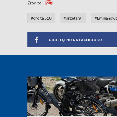
Źródło:
#droga S10
#przetargi
#Emilianow
UDOSTĘPNIJ NA FACEBOOKU