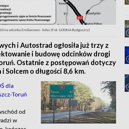
10 na odcinku Emilianowo - Solec (Fot. GDDKiA Bydgoszcz)
ych i Autostrad ogłosiła już trzy z
ektowanie i budowę odcinków drogi
oruń. Ostatnie z postępowań dotyczy
 Solcem o długości 8,6 km.
Ś dla
szcz-Toruń
 wschód od
wadzi w
o, kończąc