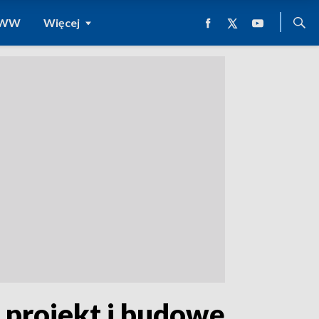
 WWW
Więcej
a projekt i budowę