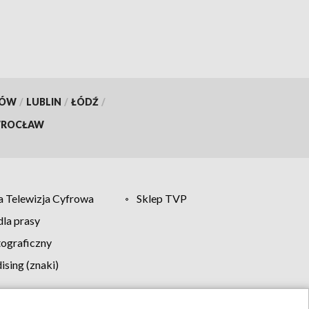
KÓW
/
LUBLIN
/
ŁÓDŹ
/
ROCŁAW
 Telewizja Cyfrowa
Sklep TVP
la prasy
tograficzny
sing (znaki)