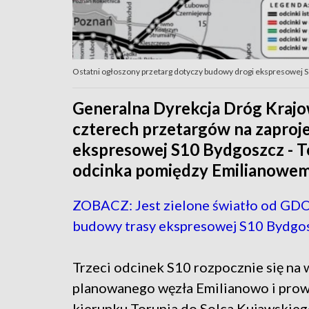
Ostatni ogłoszony przetarg dotyczy budowy drogi ekspresowej S
Generalna Dyrekcja Dróg Krajow
czterech przetargów na zaproj
ekspresowej S10 Bydgoszcz - T
odcinka pomiędzy Emilianowem i
ZOBACZ: Jest zielone światło od GDO
budowy trasy ekspresowej S10 Bydgo
Trzeci odcinek S10 rozpocznie się na
planowanego węzła Emilianowo i pro
kierunku Torunia do Solca Kujawskieg