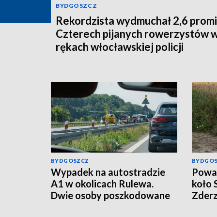
BYDGOSZCZ
Rekordzista wydmuchał 2,6 promi
Czterech pijanych rowerzystów 
rękach włocławskiej policji
BYDGOSZCZ
BYDGO
Wypadek na autostradzie
Poważ
A1 w okolicach Rulewa.
koło 
Dwie osoby poszkodowane
Zderz
motoc