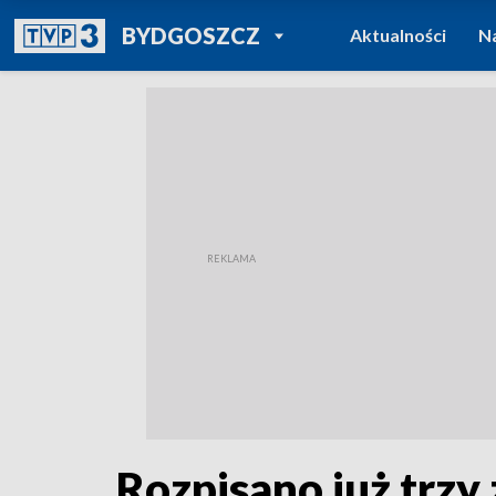
POWRÓT DO
BYDGOSZCZ
Aktualności
N
TVP REGIONY
Rozpisano już trzy