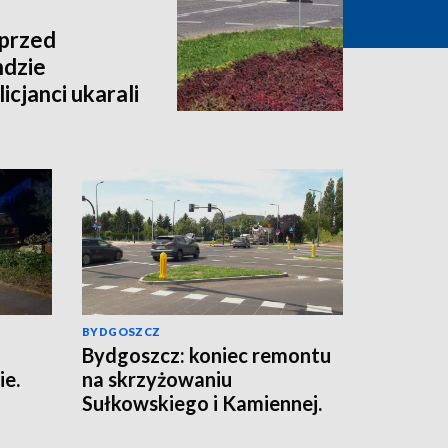
 przed
dzie
cjanci ukarali
BYDGOSZCZ
Bydgoszcz: koniec remontu
ie.
na skrzyżowaniu
Sułkowskiego i Kamiennej.
Zniknęło tymczasowe rondo