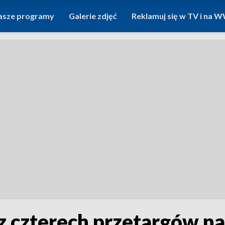
asze programy
Galerie zdjęć
Reklamuj się w TV i na
 z czterech przetargów n