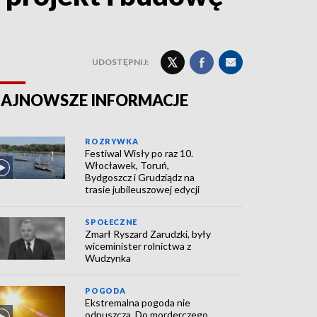
UDOSTĘPNIJ:
AJNOWSZE INFORMACJE
ROZRYWKA
Festiwal Wisły po raz 10.
Włocławek, Toruń,
Bydgoszcz i Grudziądz na
trasie jubileuszowej edycji
SPOŁECZNE
Zmarł Ryszard Zarudzki, były
wiceminister rolnictwa z
Wudzynka
POGODA
Ekstremalna pogoda nie
odpuszcza. Do morderczego