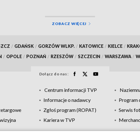
łowce LPR. Znamy
i badania trzeźwości
alizacja]
ZOBACZ WIĘCEJ
SZCZ
/
GDAŃSK
/
GORZÓW WLKP.
/
KATOWICE
/
KIELCE
/
KRA
N
/
OPOLE
/
POZNAŃ
/
RZESZÓW
/
SZCZECIN
/
WARSZAWA
/
W
Dołącz do nas:
Centrum informacji TVP
Naziemna
Informacje o nadawcy
Program d
zetargowe
Zgłoś program (ROPAT)
Serwis fo
wizyjna
Kariera w TVP
Merchandi